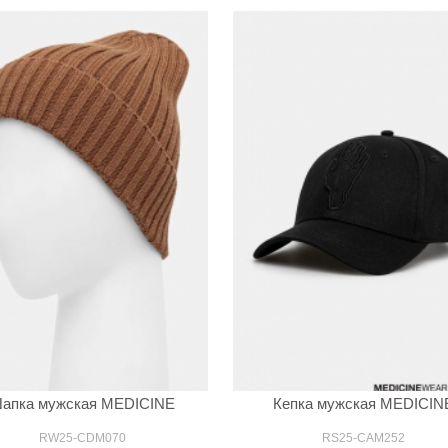
апка мужская MEDICINE
Кепка мужская MEDICIN
RW25-CDM070
RS25-CAM252