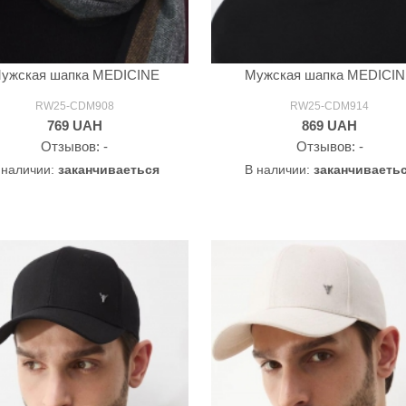
ужская шапка MEDICINE
Мужская шапка MEDICI
RW25-CDM908
RW25-CDM914
769
UAH
869
UAH
Oтзывов: -
Oтзывов: -
 наличии:
заканчиваеться
В наличии:
заканчиваеть