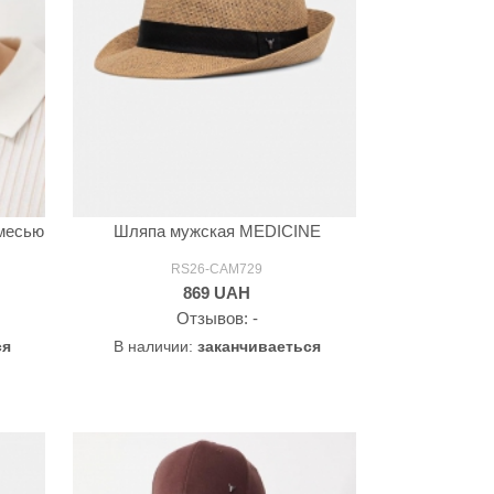
имесью
Шляпа мужская MEDICINE
RS26-CAM729
869
UAH
Oтзывов: -
ся
В наличии:
заканчиваеться