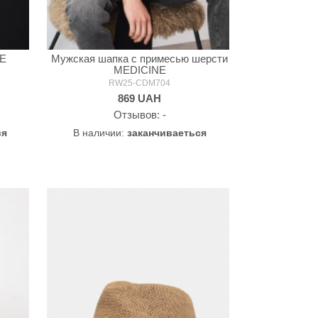
NE
Мужская шапка с примесью шерсти
MEDICINE
RW25-CDM704
869
UAH
Oтзывов: -
ся
В наличии:
заканчиваеться