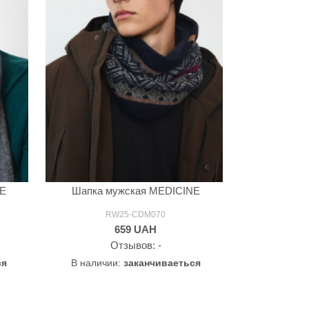
NE
Шапка мужская MEDICINE
RW25-CDM070
659
UAH
Oтзывов: -
ся
В наличии:
заканчиваеться