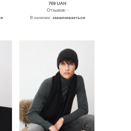
769
UAH
Oтзывов: -
ся
В наличии:
заканчиваеться