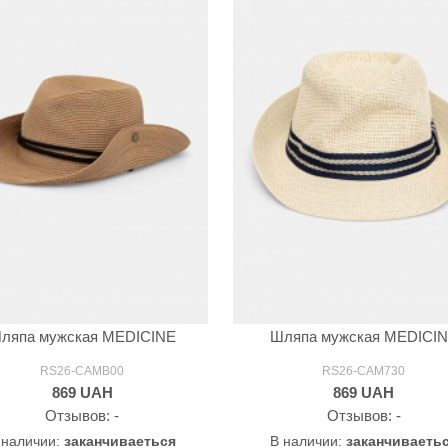
ляпа мужская MEDICINE
Шляпа мужская MEDICI
RS26-CAMB00
RS26-CAM730
869
UAH
869
UAH
Oтзывов: -
Oтзывов: -
 наличии:
заканчиваеться
В наличии:
заканчиваеть