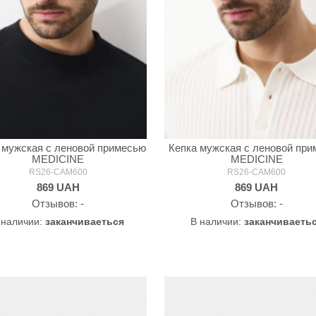
 мужская с леновой примесью
Кепка мужская с леновой пр
MEDICINE
MEDICINE
RS26-CAM600
RS26-CAM600
869
UAH
869
UAH
Oтзывов: -
Oтзывов: -
 наличии:
заканчиваеться
В наличии:
заканчиваеть