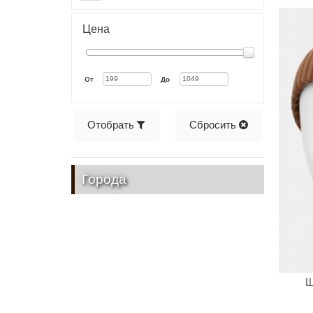
Цена
От
До
Отобрать
Сбросить
Города
Ш