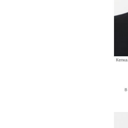
Кепка
В