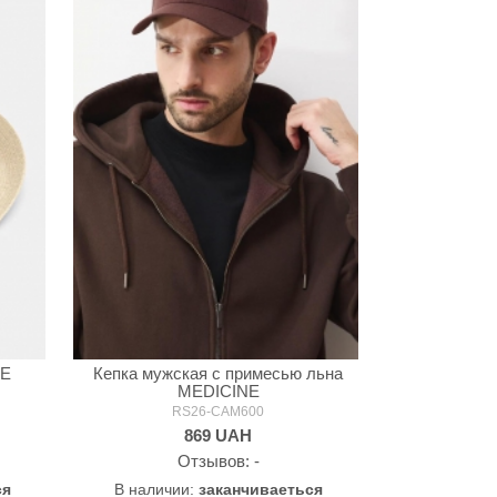
NE
Кепка мужская с примесью льна
MEDICINE
RS26-CAM600
869
UAH
Oтзывов: -
ся
В наличии:
заканчиваеться