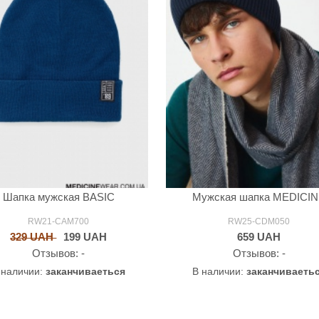
Шапка мужская BASIC
Мужская шапка MEDICI
RW21-CAM700
RW25-CDM050
329 UAH
199
UAH
659
UAH
Oтзывов: -
Oтзывов: -
 наличии:
заканчиваеться
В наличии:
заканчиваеть