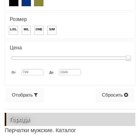
Розмер
L/XL
M/L
ONE
S/M
Цена
От
До
Отобрать
Сбросить
Города
Перчатки мужские. Каталог