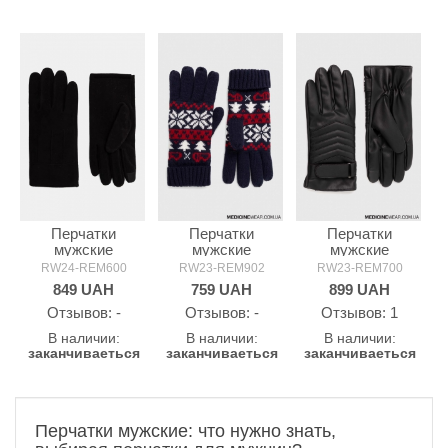
Перчатки
Перчатки
Перчатки
мужские
мужские
мужские
MEDICINE
MEDICINE
MEDICINE
RW24-REM600
RW23-REM902
RW23-REM700
849
UAH
759
UAH
899
UAH
Oтзывов: -
Oтзывов: -
Oтзывов: 1
В наличии:
В наличии:
В наличии:
заканчиваеться
заканчиваеться
заканчиваеться
Перчатки мужские: что нужно знать,