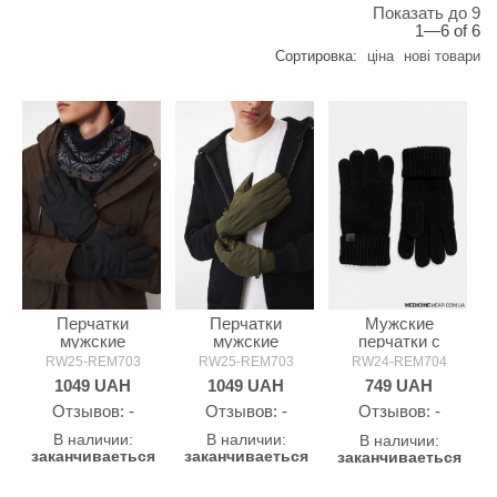
Показать до 9
1—6 of 6
Сортировка:
ціна
нові товари
Перчатки
Перчатки
Мужские
мужские
мужские
перчатки с
MEDICINE
MEDICINE
примесью шерсти
RW25-REM703
RW25-REM703
RW24-REM704
MEDICINE
1049
UAH
1049
UAH
749
UAH
Oтзывов: -
Oтзывов: -
Oтзывов: -
В наличии:
В наличии:
В наличии:
заканчиваеться
заканчиваеться
заканчиваеться