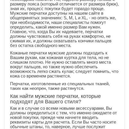
размеру пояса (который отличается от размера брюк),
зная их, процесс покупки будет гораздо проще.
Мужские перчатки доступны на нашем сайте в
общепринятых значениях: S, M, L и XL, - но опять же,
при необходимости, наши специалисты помогут
определить, какой именно размер Вам нужен.
Главное, что, когда Вы их надеваете, перчатки
должны чувствовать себя на руках комфортно, не
сжимая их, и должны охватывать кончики пальцев
без остатка свободного места.
Кожаные перчатки мужские должны подходить к
Вашим рукам, как кожаная куртка для тела, но не
слишком плотно. Не нужно оставлять много места
вокруг пальцев, но также нужно обеспечить
возможность легко сжать кулак; следует помнить, что
кожа со временем растянется.
Перчатки, изготовленные из специальных тканей,
таких как неопрен, также растянутся.
Как найти мужские перчатки, которые
подходят для Вашего стиля?
Как и в случае со всеми новыми аксессуарами, Вы
должны определиться с тем, что именно ожидаете от
новой покупки, прежде чем начнете вводить
реквизиты карты для расчета. Если Вы часто носите
обычные штаны, то, наверное, лучше послужит