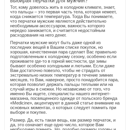
выбирая перчатки для мужчин?
Тот, кому довелось жить в холодном климате, знает,
что пальцы – это первая часть тела, которая немеет,
когда снижается температура. Тогда Вы понимаете,
что перчатки мужские являются действительно
необходимым аксессуаром, важность которого
нередко занижается, и считается недостойным
расходования на него денег.
Перчатки мужские могут быть даже одной из
последних вещей в Вашем списке покупок, но
хорошая, качественная пара сделает Вас правильно
подготовленным к холодному сезону, особенно если
проживаете где-то в горной местности, где зимы
бывают особенно холодными и лютыми. Если даже
Вам достаточно повезло, чтобы не страдать от
экстремально низких температур в течение зимних
месяцев, то Вам, наверное, просто понадобится пара,
которая позволит держать пальцы теплыми или на
случай игры в снежки. Но независимо от того, что
именно Вы ищете, специалисты нашего интернет-
магазина, посвященного одежде от польского бренда
«Medicine», акцентируют в данной статье внимание на
основных моментах, о которых следует помнить при
выборе и покупке.
Размер. Да, есть такая вещь, как размер перчаток, и
да, это означает еще одно число, которое Вам
необходимо помнить. Но, подобно размеру головы и