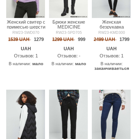
Женский свитер с
Брюки женские
Женская
примесью шерсти
MEDICINE
безрукавка
MEDICINE
MEDICINE
RW23-SWD070
RW23-SPD705
RW23-KMD300
1539 UAH
1279
1299 UAH
999
2499 UAH
1799
UAH
UAH
UAH
Oтзывов: 1
Oтзывов: -
Oтзывов: 1
В наличии:
мало
В наличии:
мало
В наличии:
заканчиваеться