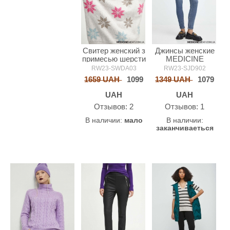
Свитер женский з
Джинсы женские
примесью шерсти
MEDICINE
MEDICINE
RW23-SWDA03
RW23-SJD902
1659 UAH
1099
1349 UAH
1079
UAH
UAH
Oтзывов: 2
Oтзывов: 1
В наличии:
мало
В наличии:
заканчиваеться