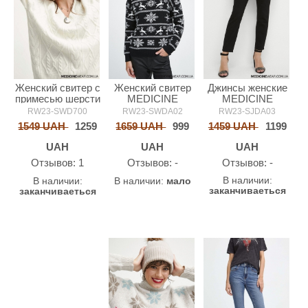
Джинсы женские
Женский свитер с
Женский свитер
MEDICINE
примесью шерсти
MEDICINE
MEDICINE
RW23-SJDA03
RW23-SWD700
RW23-SWDA02
1459 UAH
1199
1549 UAH
1259
1659 UAH
999
UAH
UAH
UAH
Oтзывов: -
Oтзывов: 1
Oтзывов: -
В наличии:
В наличии:
В наличии:
мало
заканчиваеться
заканчиваеться