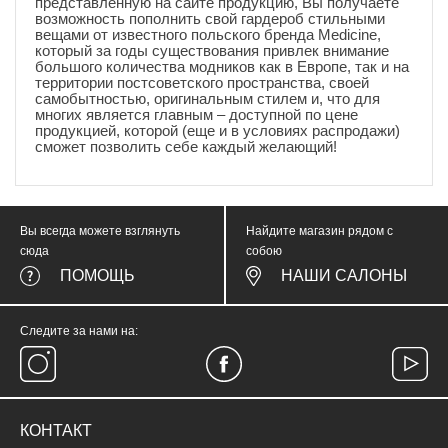
представленную на сайте продукцию, Вы получаете
возможность пополнить свой гардероб стильными
вещами от известного польского бренда Medicine,
который за годы существования привлек внимание
большого количества модников как в Европе, так и на
территории постсоветского пространства, своей
самобытностью, оригинальным стилем и, что для
многих является главным – доступной по цене
продукцией, которой (еще и в условиях распродажи)
сможет позволить себе каждый желающий!
Вы всегда можете взглянуть
Найдите магазин рядом с
сюда
собою
ПОМОЩЬ
НАШИ САЛОНЫ
Следите за нами на:
КОНТАКТ