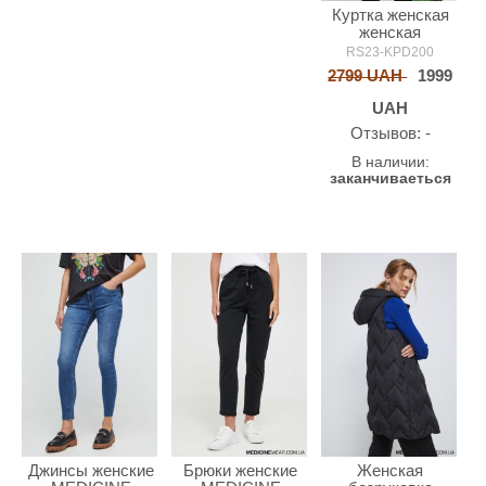
Куртка женская
женская
MEDICINE
RS23-KPD200
2799 UAH
1999
UAH
Oтзывов: -
В наличии:
заканчиваеться
Брюки женские
Женская
Джинсы женские