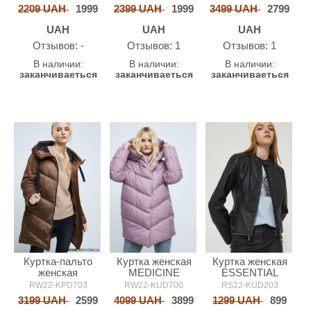
2209 UAH
1999
2399 UAH
1999
3499 UAH
2799
UAH
UAH
UAH
Oтзывов: -
Oтзывов: 1
Oтзывов: 1
В наличии:
В наличии:
В наличии:
заканчиваеться
заканчиваеться
заканчиваеться
Куртка-пальто
Куртка женская
Куртка женская
женская
MEDICINE
ESSENTIAL
MEDICINE
RW22-KPD703
RW22-KUD700
RS22-KUD203
3199 UAH
2599
4099 UAH
3899
1299 UAH
899