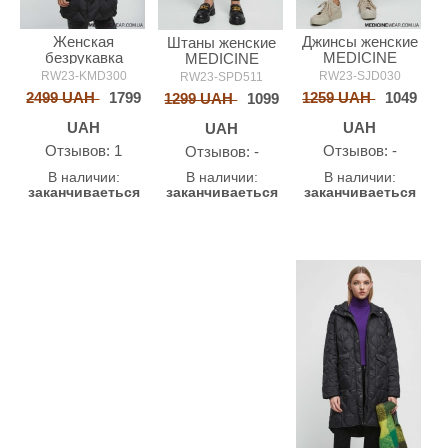
Женская
Джинсы женские
Штаны женские
безрукавка
MEDICINE
MEDICINE
MEDICINE
RW23-KMD300
RW23-SJD030
RW23-SPD511
2499 UAH
1799
1259 UAH
1049
1299 UAH
1099
UAH
UAH
UAH
Oтзывов: 1
Oтзывов: -
Oтзывов: -
В наличии:
В наличии:
В наличии:
заканчиваеться
заканчиваеться
заканчиваеться