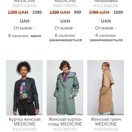
MEDICINE
безрукавка
MEDICINE
MEDICINE
RW23-SPD031
RS23-KMD200
RW23-SJD101
1299 UAH
999
2499 UAH
1699
1299 UAH
1099
UAH
UAH
UAH
Oтзывов: -
Oтзывов: -
Oтзывов: -
В наличии:
В наличии:
В наличии:
мало
заканчиваеться
заканчиваеться
Куртка женская
Женская куртка-
Женский тренч
MEDICINE
плащ MEDICINE
MEDICINE
RS23-KUD301
RS23-KPD402
RS23-KPD118