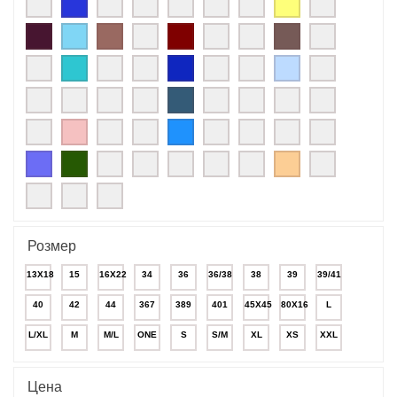
Розмер
13X18
15
16X22
34
36
36/38
38
39
39/41
40
42
44
367
389
401
45X45
80X16
L
L/XL
M
M/L
ONE
S
S/M
XL
XS
XXL
Цена