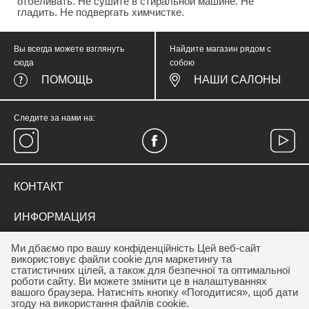
отбеливать. Не сушите в стиральной машине. Не
гладить. Не подвергать химчистке.
Вы всегда можете взглянуть
Найдите магазин рядом с
сюда
собою
ПОМОЩЬ
НАШИ САЛОНЫ
Следите за нами на:
КОНТАКТ
тел.
(067) 374 05 57
ИНФОРМАЦИЯ
medicinewear@gmail.com
Everyday Therapy
ДЛЯ КЛИЕНТА
Ми дбаємо про вашу конфіденційність Цей веб-сайт
Контакт
використовує файли cookie для маркетингу та
Франшиза салону MEDICINE
Акции
статистичних цілей, а також для безпечної та оптимальної
ОПЛАТА / ДОСТАВКА
роботи сайту. Ви можете змінити це в налаштуваннях
Програма лояльности
вашого браузера. Натисніть кнопку «Погодитися», щоб дати
Дропшипинг
Как купить
згоду на використання файлів cookie.