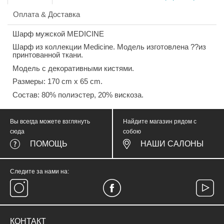
Оплата & Доставка
Шарф мужской MEDICINE
Шарф из коллекции Medicine. Модель изготовлена ??из
принтованной ткани.
Модель с декоративными кистями.
Размеры: 170 cm x 65 cm.
Состав: 80% полиэстер, 20% вискоза.
Вы всегда можете взглянуть
Найдите магазин рядом с
сюда
собою
ПОМОЩЬ
НАШИ САЛОНЫ
Следите за нами на:
КОНТАКТ