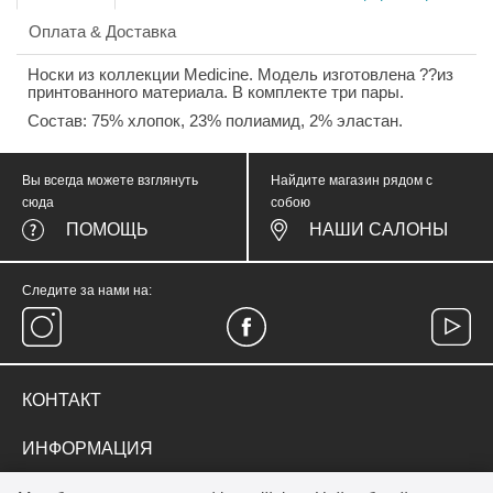
Оплата & Доставка
Носки из коллекции Medicine. Модель изготовлена ??из
принтованного материала. В комплекте три пары.
Состав: 75% хлопок, 23% полиамид, 2% эластан.
Вы всегда можете взглянуть
Найдите магазин рядом с
сюда
собою
ПОМОЩЬ
НАШИ САЛОНЫ
Следите за нами на:
КОНТАКТ
тел.
(067) 374 05 57
ИНФОРМАЦИЯ
medicinewear@gmail.com
Everyday Therapy