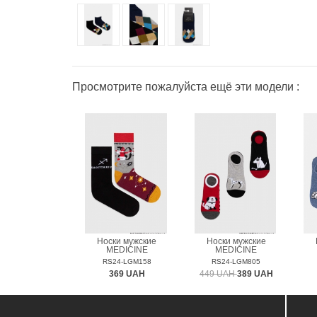
Просмотрите пожалуйста ещё эти модели :
Носки мужские
Носки мужские
MEDICINE
MEDICINE
RS24-LGM158
RS24-LGM805
369 UAH
449 UAH
389 UAH