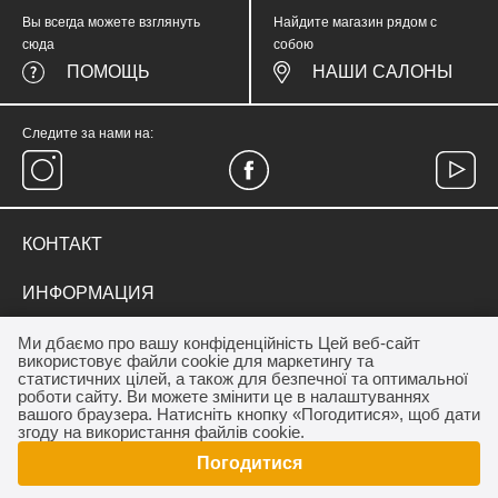
Вы всегда можете взглянуть
Найдите магазин рядом с
сюда
собою
ПОМОЩЬ
НАШИ САЛОНЫ
Следите за нами на:
КОНТАКТ
тел.
(067) 374 05 57
ИНФОРМАЦИЯ
medicinewear@gmail.com
Everyday Therapy
ДЛЯ КЛИЕНТА
Ми дбаємо про вашу конфіденційність Цей веб-сайт
Контакт
використовує файли cookie для маркетингу та
Франшиза салону MEDICINE
Акции
статистичних цілей, а також для безпечної та оптимальної
ОПЛАТА / ДОСТАВКА
роботи сайту. Ви можете змінити це в налаштуваннях
Програма лояльности
вашого браузера. Натисніть кнопку «Погодитися», щоб дати
Дропшипинг
Как купить
згоду на використання файлів cookie.
Договор публичной оферты
Погодитися