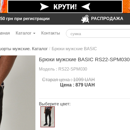
250 грн при регистрации
РАСПРОДАЖА
авная
Каталог
Контакты
шорты мужские. Каталог
/
Брюки мужские BASIC
Брюки мужские BASIC RS22-SPM030
Модель : RS22-SPM030
Старая цена : 1099 UAH
Цена :
879
UAH
Выберите цвет: