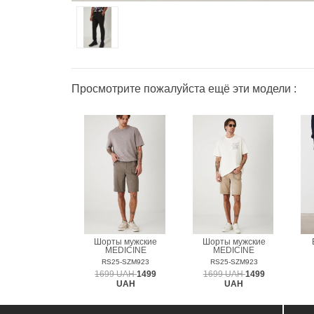
Просмотрите пожалуйста ещё эти модели :
Шорты мужские
Шорты мужские
MEDICINE
MEDICINE
RS25-SZM923
RS25-SZM923
1699 UAH
1499
1699 UAH
1499
UAH
UAH