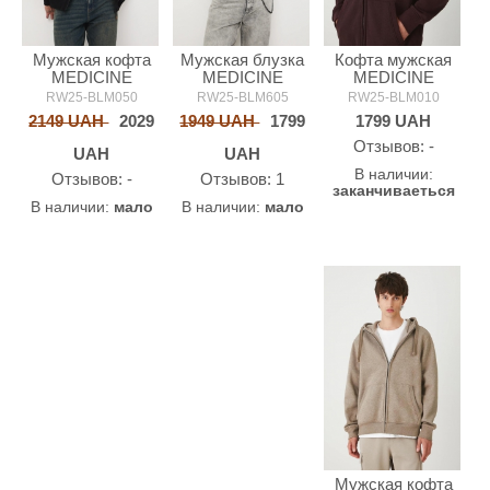
Мужская кофта
Мужская блузка
Кофта мужская
MEDICINE
MEDICINE
MEDICINE
RW25-BLM050
RW25-BLM605
RW25-BLM010
2149 UAH
2029
1949 UAH
1799
1799
UAH
Oтзывов: -
UAH
UAH
В наличии:
Oтзывов: -
Oтзывов: 1
заканчиваеться
В наличии:
мало
В наличии:
мало
Мужская кофта