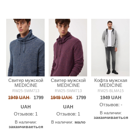
Свитер мужской
Свитер мужской
Кофта мужская
MEDICINE
MEDICINE
MEDICINE
RW25-SWM713
RW25-SWM713
RW25-BLMA15
1949 UAH
1799
1949 UAH
1799
1949
UAH
Oтзывов: -
UAH
UAH
В наличии:
Oтзывов: 1
Oтзывов: 1
заканчиваеться
В наличии:
В наличии:
мало
заканчиваеться