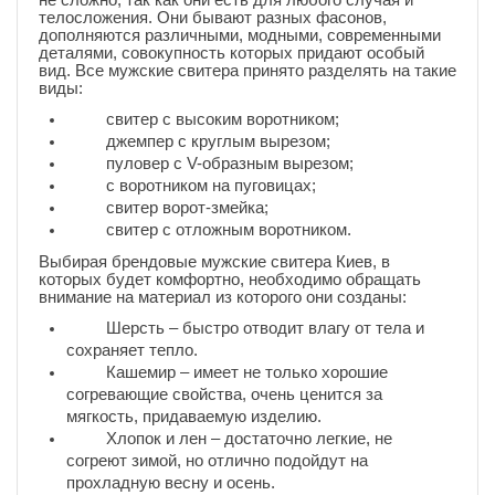
телосложения. Они бывают разных фасонов,
дополняются различными, модными, современными
деталями, совокупность которых придают особый
вид. Все мужские свитера принято разделять на такие
виды:
свитер с высоким воротником;
джемпер с круглым вырезом;
пуловер с V-образным вырезом;
с воротником на пуговицах;
свитер ворот-змейка;
свитер с отложным воротником.
Выбирая брендовые мужские свитера Киев, в
которых будет комфортно, необходимо обращать
внимание на материал из которого они созданы:
Шерсть – быстро отводит влагу от тела и
сохраняет тепло.
Кашемир – имеет не только хорошие
согревающие свойства, очень ценится за
мягкость, придаваемую изделию.
Хлопок и лен – достаточно легкие, не
согреют зимой, но отлично подойдут на
прохладную весну и осень.