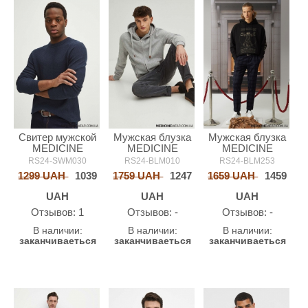
Свитер мужской
Мужская блузка
Мужская блузка
MEDICINE
MEDICINE
MEDICINE
RS24-SWM030
RS24-BLM010
RS24-BLM253
1299 UAH
1039
1759 UAH
1247
1659 UAH
1459
UAH
UAH
UAH
Oтзывов: 1
Oтзывов: -
Oтзывов: -
В наличии:
В наличии:
В наличии:
заканчиваеться
заканчиваеться
заканчиваеться