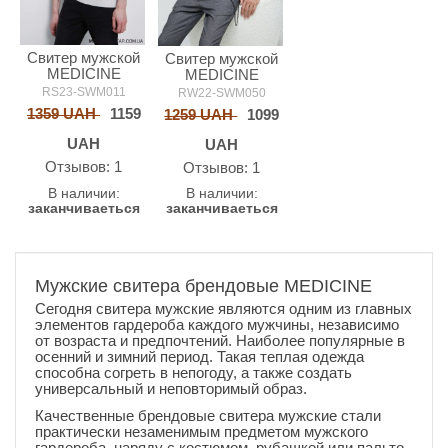
Свитер мужской
Свитер мужской
MEDICINE
MEDICINE
RS23-SWM011
RW22-SWM050
1359 UAH
1159
1259 UAH
1099
UAH
UAH
Oтзывов: 1
Oтзывов: 1
В наличии:
В наличии:
заканчиваеться
заканчиваеться
Мужские свитера брендовые MEDICINE
Сегодня свитера мужские являются одним из главных
элементов гардероба каждого мужчины, независимо
от возраста и предпочтений. Наиболее популярные в
осенний и зимний период. Такая теплая одежда
способна согреть в непогоду, а также создать
универсальный и неповторимый образ.
Качественные брендовые свитера мужские стали
практически незаменимым предметом мужского
гардероба, наряду с костюмом, рубашкой или пальто.