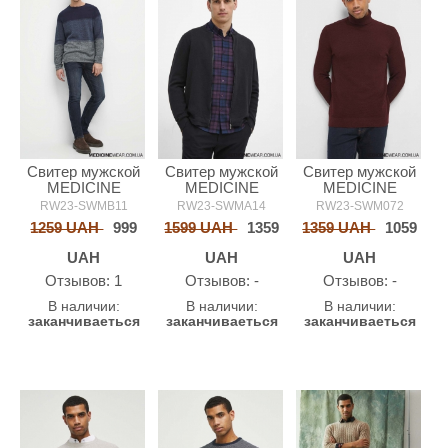
Свитер мужской
Свитер мужской
Свитер мужской
MEDICINE
MEDICINE
MEDICINE
RW23-SWMB11
RW23-SWMA14
RW23-SWM072
1259 UAH
999
1599 UAH
1359
1359 UAH
1059
UAH
UAH
UAH
Oтзывов: 1
Oтзывов: -
Oтзывов: -
В наличии:
В наличии:
В наличии:
заканчиваеться
заканчиваеться
заканчиваеться