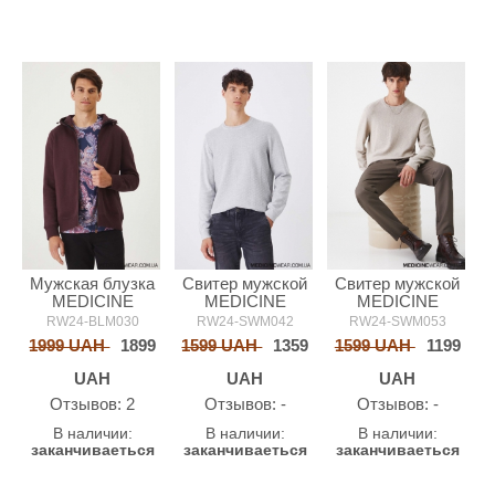
Мужская блузка
Свитер мужской
Свитер мужской
MEDICINE
MEDICINE
MEDICINE
RW24-BLM030
RW24-SWM042
RW24-SWM053
1999 UAH
1899
1599 UAH
1359
1599 UAH
1199
UAH
UAH
UAH
Oтзывов: 2
Oтзывов: -
Oтзывов: -
В наличии:
В наличии:
В наличии:
заканчиваеться
заканчиваеться
заканчиваеться