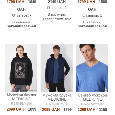
1799 UAH
1649
2149
UAH
1799 UAH
1599
Oтзывов: 1
UAH
UAH
В наличии:
Oтзывов: -
Oтзывов: 1
заканчиваеться
В наличии:
В наличии:
заканчиваеться
заканчиваеться
Мужская блузка
Мужская блузка
Свитер мужской
MEDICINE
MEDICINE
MEDICINE
RS25-BLM106
RW24-BLM910
RW24-SWM090
2099 UAH
1899
2099 UAH
1799
1299 UAH
1159