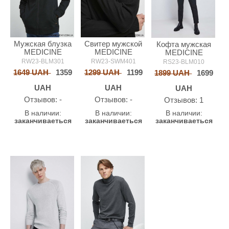
Мужская блузка
Свитер мужской
Кофта мужская
MEDICINE
MEDICINE
MEDICINE
RW23-BLM301
RW23-SWM401
RS23-BLM010
1649 UAH
1359
1299 UAH
1199
1899 UAH
1699
UAH
UAH
UAH
Oтзывов: -
Oтзывов: -
Oтзывов: 1
В наличии:
В наличии:
В наличии:
заканчиваеться
заканчиваеться
заканчиваеться