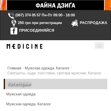
(067) 374 05 57
Пн-Пт 09:00 - 18:00
250 грн при регистрации
РАСПРОДАЖА
ПРИСОЕДИНЯЙСЯ
Корзина Пустая
Мой кабинет
ru
Главная
/
Мужская одежда. Каталог
/
Свитшоты, худи, толстовки, свитера мужские. Каталог
Главная
Категории
Каталог
Мужская одежда
Контакты
Мужская одежда. Каталог