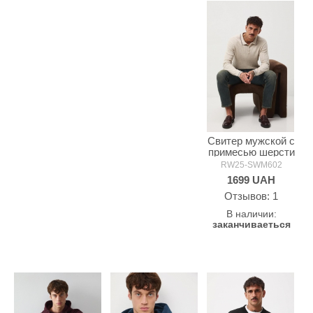
Свитер мужской с
примесью шерсти
MEDICINE
RW25-SWM602
1699
UAH
Oтзывов: 1
В наличии:
заканчиваеться