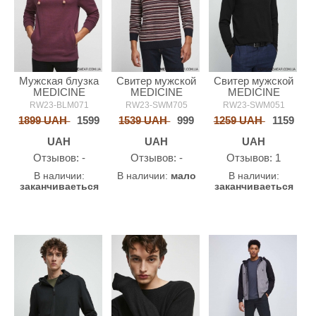
Мужская блузка
Свитер мужской
Свитер мужской
MEDICINE
MEDICINE
MEDICINE
RW23-BLM071
RW23-SWM705
RW23-SWM051
1899 UAH
1599
1539 UAH
999
1259 UAH
1159
UAH
UAH
UAH
Oтзывов: -
Oтзывов: -
Oтзывов: 1
В наличии:
В наличии:
мало
В наличии:
заканчиваеться
заканчиваеться