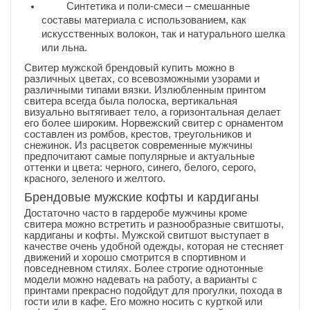
Синтетика и поли-смеси – смешанные
составы материала с использованием, как
искусственных волокон, так и натурального шелка
или льна.
Свитер мужской брендовый купить можно в
различных цветах, со всевозможными узорами и
различными типами вязки. Излюбленным принтом
свитера всегда была полоска, вертикальная
визуально вытягивает тело, а горизонтальная делает
его более широким. Норвежский свитер с орнаментом
составлен из ромбов, крестов, треугольников и
снежинок. Из расцветок современные мужчины
предпочитают самые популярные и актуальные
оттенки и цвета: черного, синего, белого, серого,
красного, зеленого и желтого.
Брендовые мужские кофты и кардиганы
Достаточно часто в гардеробе мужчины кроме
свитера можно встретить и разнообразные свитшоты,
кардиганы и кофты. Мужской свитшот выступает в
качестве очень удобной одежды, которая не стесняет
движений и хорошо смотрится в спортивном и
повседневном стилях. Более строгие однотонные
модели можно надевать на работу, а варианты с
принтами прекрасно подойдут для прогулки, похода в
гости или в кафе. Его можно носить с курткой или