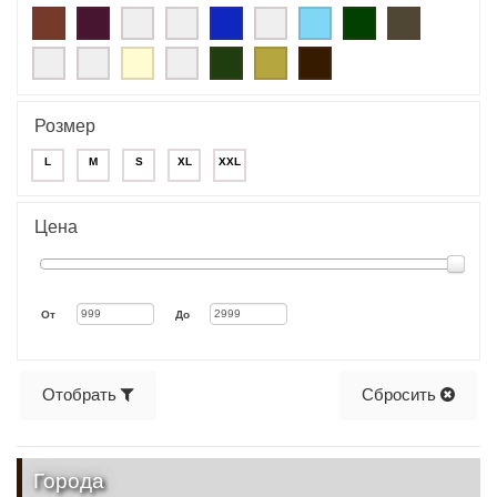
Розмер
L
M
S
XL
XXL
Цена
От
До
Отобрать
Сбросить
Города