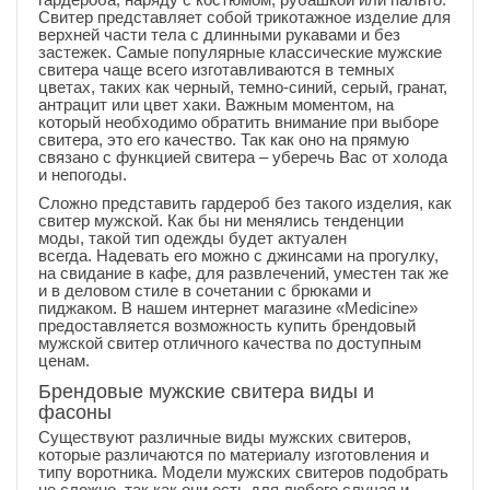
Свитер представляет собой трикотажное изделие для
верхней части тела с длинными рукавами и без
застежек. Самые популярные классические мужские
свитера чаще всего изготавливаются в темных
цветах, таких как черный, темно-синий, серый, гранат,
антрацит или цвет хаки. Важным моментом, на
который необходимо обратить внимание при выборе
свитера, это его качество. Так как оно на прямую
связано с функцией свитера – уберечь Вас от холода
и непогоды.
Сложно представить гардероб без такого изделия, как
свитер мужской. Как бы ни менялись тенденции
моды, такой тип одежды будет актуален
всегда. Надевать его можно с джинсами на прогулку,
на свидание в кафе, для развлечений, уместен так же
и в деловом стиле в сочетании с брюками и
пиджаком. В нашем интернет магазине «Medicine»
предоставляется возможность купить брендовый
мужской свитер отличного качества по доступным
ценам.
Брендовые мужские свитера виды и
фасоны
Существуют различные виды мужских свитеров,
которые различаются по материалу изготовления и
типу воротника. Модели мужских свитеров подобрать
не сложно, так как они есть для любого случая и