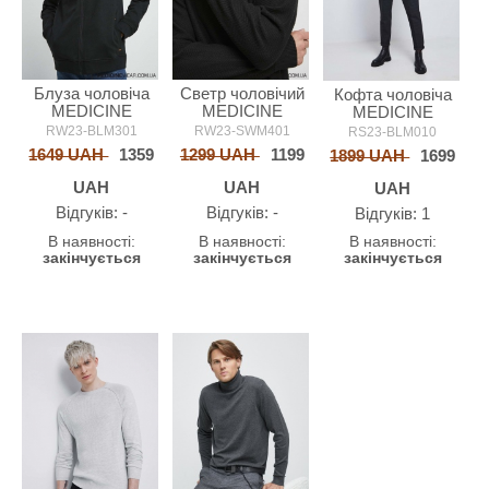
Блуза чоловіча
Светр чоловічий
Кофта чоловіча
MEDICINE
MEDICINE
MEDICINE
RW23-BLM301
RW23-SWM401
RS23-BLM010
1649 UAH
1359
1299 UAH
1199
1899 UAH
1699
UAH
UAH
UAH
Відгуків: -
Відгуків: -
Відгуків: 1
В наявності:
В наявності:
В наявності:
закінчується
закінчується
закінчується