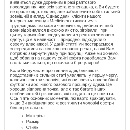
виявиться дуже доречним в разі раптового
похолодання, яке всіх застане зненацька, а Ви будете
не просто підготовлені, але забезпечите собі стильний
зовнішній вигляд. Однак деякі клієнти нашого
інтернет-магазину «Medicine» стикаються з
труднощами: які кофти чоловічі слід вибирати, щоб
вони відрізнялися високою якістю, зігрівали і при
цьому гармонійно поєднувалися з рештою зимового
одягу, що є в наявності і, природно, підходили б
своєму власникові. У даній статті ми постараємося
зосередитися на кількох основних речах, на які Вам
потрібно звернути увагу при покупці. Адже ми хочемо,
щоб обрана на нашому сайті кофта подобалася Вам
настільки сильно, що носилася б регулярно!
Коли Ви думаєте про теплий одяг, більшість
представників сильної статі уявляють, у першу чергу,
класичні светри чоловічі, які вони носять поверх білої
футболки або іншого базового прошарку одежі. Це
хороша відправна точка, але є так багато інших
особливостей і різновидів, які входять в це поняття.
Ось п'ять основних моментів, які варто враховувати,
якщо Ви вирішили все ж розглянути чоловічі светри
більш ретельно:
Матеріал
Розмір
Стиль