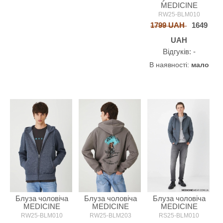
MEDICINE
RW25-BLM010
1799 UAH
1649
UAH
Відгуків: -
В наявності:
мало
Блуза чоловіча
Блуза чоловіча
Блуза чоловіча
MEDICINE
MEDICINE
MEDICINE
RW25-BLM010
RW25-BLM203
RS25-BLM010