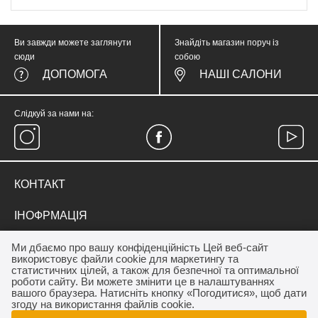
Ви завжди можете заглянути
Знайдіть магазин поруч із
сюди
собою
ДОПОМОГА
НАШІ САЛОНИ
Слідкуй за нами на:
КОНТАКТ
тел.
(067) 374 05 57
ІНОФРМАЦІЯ
medicinewear@gmail.com
Everyday Therapy
ДЛЯ КЛІЄНТА
Ми дбаємо про вашу конфіденційність Цей веб-сайт
Контакт
використовує файли cookie для маркетингу та
Франшиза салону MEDICINE
Акції
статистичних цілей, а також для безпечної та оптимальної
ОПЛАТА / ДОСТАВКА
роботи сайту. Ви можете змінити це в налаштуваннях
Програма лояльності
вашого браузера. Натисніть кнопку «Погодитися», щоб дати
Дропшиппінг
Як купити
згоду на використання файлів cookie.