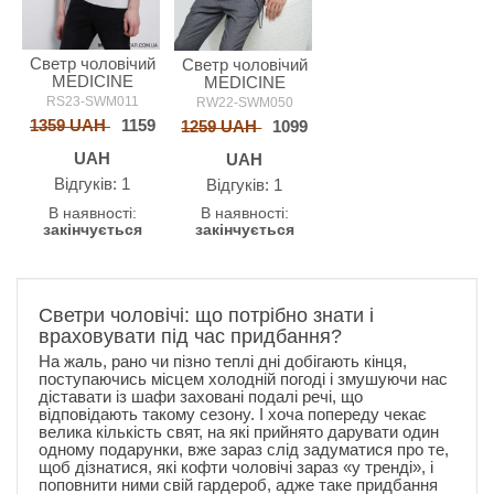
Светр чоловічий
Светр чоловічий
MEDICINE
MEDICINE
RS23-SWM011
RW22-SWM050
1359 UAH
1159
1259 UAH
1099
UAH
UAH
Відгуків: 1
Відгуків: 1
В наявності:
В наявності:
закінчується
закінчується
Светри чоловічі: що потрібно знати і
враховувати під час придбання?
На жаль, рано чи пізно теплі дні добігають кінця,
поступаючись місцем холодній погоді і змушуючи нас
діставати із шафи заховані подалі речі, що
відповідають такому сезону. І хоча попереду чекає
велика кількість свят, на які прийнято дарувати один
одному подарунки, вже зараз слід задуматися про те,
щоб дізнатися, які кофти чоловічі зараз «у тренді», і
поповнити ними свій гардероб, адже таке придбання