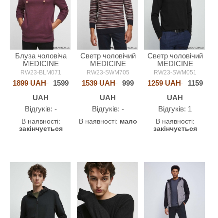
Блуза чоловіча
Светр чоловічий
Светр чоловічий
MEDICINE
MEDICINE
MEDICINE
RW23-BLM071
RW23-SWM705
RW23-SWM051
1899 UAH
1599
1539 UAH
999
1259 UAH
1159
UAH
UAH
UAH
Відгуків: -
Відгуків: -
Відгуків: 1
В наявності:
В наявності:
мало
В наявності:
закінчується
закінчується