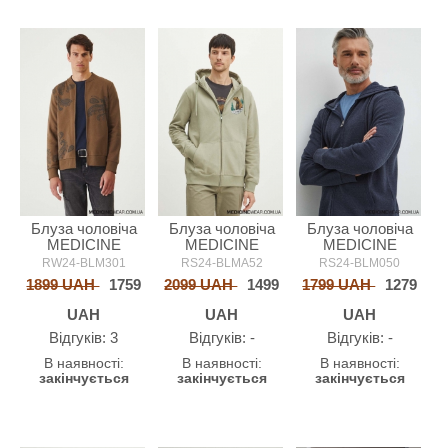
Блуза чоловіча
Блуза чоловіча
Блуза чоловіча
MEDICINE
MEDICINE
MEDICINE
RW24-BLM301
RS24-BLMA52
RS24-BLM050
1899 UAH
1759
2099 UAH
1499
1799 UAH
1279
UAH
UAH
UAH
Відгуків: 3
Відгуків: -
Відгуків: -
В наявності:
В наявності:
В наявності:
закінчується
закінчується
закінчується