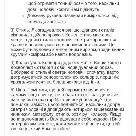
щоб отримати точний розмір того, наскільки
довгі чоловічі кофти Вам підійдуть.
Довжину рукава. Зазвичай вимірюється від
плеча до зап'ястя.
3) Стиль. Як згадувалося раніше, діапазон стилів і
різновидів дійсно вражає. Кожен стиль має своє
місце, а деякі стильні чоловічі светри «працюють»
краще в певних умовах, в порівнянні з іншими. Це
може бути пуловер з V-подібним вирізом, традиційним
круглим коміром або навіть водолазка.
4) Колір і узор. Кольори додають життя Вашій кофті і
дозволяють створити свій індивідуальний образ.
Вибираючи стильні светри чоловічі, спочатку варто
дотримуватися основоположних кольорів, перш ніж
«розгалузитися» на більш яскраві відтінки.
5) Ціна. Помітили, що цей параметр виявився в
самому кінці списку, хоча багато хто з нас дивиться
на ціну як на фактор №1 при покупці одягу? І це
помилка. Замість цього подивіться, наскільки добре
светри чоловічі відповідають чотирьом вищевказаним
чинникам: матеріалу, стилю, розміру і кольору. Якщо
вони допомагають Вам відчувати себе чудово, і Ви з
нетерпінням чекаєте, коли зможете її носити, це той
тип кофт, який Вам потрібен!