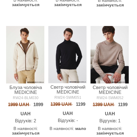
В наявності:
В наявності:
В наявності:
закінчується
закінчується
закінчується
Светр чоловічий
Блуза чоловіча
Светр чоловічий
MEDICINE
MEDICINE
MEDICINE
RW24-SWM051
RW24-BLM030
RW24-SWM052
1399 UAH
1199
1999 UAH
1899
1399 UAH
1199
UAH
UAH
UAH
Відгуків: -
Відгуків: 2
Відгуків: 1
В наявності:
мало
В наявності:
В наявності:
закінчується
закінчується