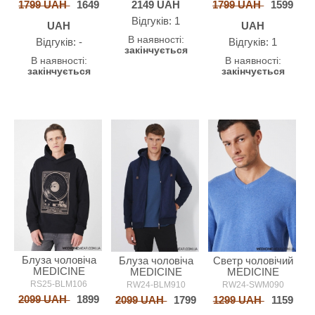
1799 UAH
1649
2149
UAH
1799 UAH
1599
Відгуків: 1
UAH
UAH
В наявності:
Відгуків: -
Відгуків: 1
закінчується
В наявності:
В наявності:
закінчується
закінчується
Блуза чоловіча
Блуза чоловіча
Светр чоловічий
MEDICINE
MEDICINE
MEDICINE
RS25-BLM106
RW24-BLM910
RW24-SWM090
2099 UAH
1899
2099 UAH
1799
1299 UAH
1159