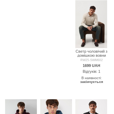
Светр чоловічий з
домішкою вовни
MEDICINE
RW25-SWM602
1699
UAH
Відгуків: 1
В наявності:
закінчується