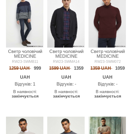
Светр чоловічий
Светр чоловічий
Светр чоловічий
MEDICINE
MEDICINE
MEDICINE
RW23-SWMB11
RW23-SWMA14
RW23-SWM072
1259 UAH
999
1599 UAH
1359
1359 UAH
1059
UAH
UAH
UAH
Відгуків: 1
Відгуків: -
Відгуків: -
В наявності:
В наявності:
В наявності:
закінчується
закінчується
закінчується