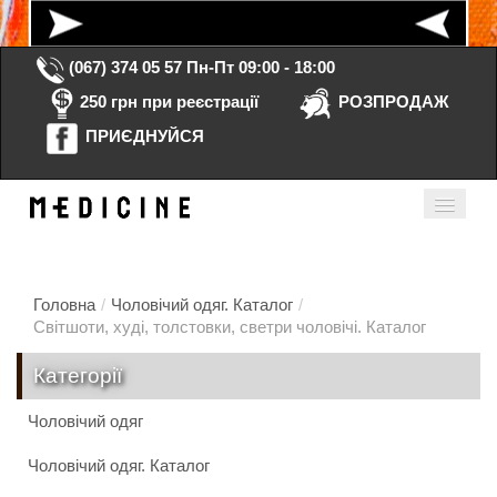
(067) 374 05 57
Пн-Пт 09:00 - 18:00
250 грн при реєстрації
РОЗПРОДАЖ
ПРИЄДНУЙСЯ
Кошик порожній
Мій кабінет
ua
Головна
/
Чоловічий одяг. Каталог
/
Світшоти, худі, толстовки, светри чоловічі. Каталог
Головна
Категорії
Каталог
Чоловічий одяг
Контакти
Чоловічий одяг. Каталог