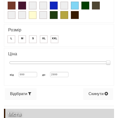
Розмір
L
M
S
XL
XXL
Ціна
від
до
Відібрати
Скинути
Міста