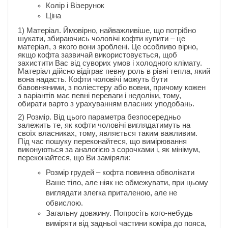
Колір і Візерунок
Ціна
1) Матеріал. Ймовірно, найважливіше, що потрібно
шукати, збираючись чоловічі кофти купити – це
матеріал, з якого вони зроблені. Це особливо вірно,
якщо кофта зазвичай використовується, щоб
захистити Вас від суворих умов і холодного клімату.
Матеріал дійсно відіграє певну роль в рівні тепла, який
вона надасть. Кофти чоловічі можуть бути
бавовняними, з поліестеру або вовни, причому кожен
з варіантів має певні переваги і недоліки, тому,
обирати варто з урахуванням власних уподобань.
2) Розмір. Від цього параметра безпосередньо
залежить те, як кофти чоловічі виглядатимуть на
своїх власниках, тому, являється таким важливим.
Під час пошуку переконайтеся, що вимірювання
виконуються за аналогією з сорочками і, як мінімум,
переконайтеся, що Ви заміряли:
Розмір грудей – кофта повинна обволікати
Ваше тіло, але ніяк не обмежувати, при цьому
виглядати злегка приталеною, але не
обвислою.
Загальну довжину. Попросіть кого-небудь
виміряти від задньої частини коміра до пояса,