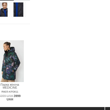
Парка жіноча
MEDICINE
RW25-KPD811
4399 UAH
3999
UAH