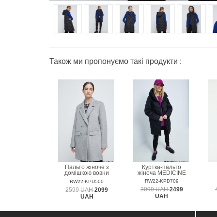
Також ми пропонуємо такі продукти :
Пальто жіноче з
Куртка-пальто
домішкою вовни
жіноча MEDICINE
MEDICINE
RW22-KPD709
RW22-KPD500
3099 UAH
2499
2599 UAH
2099
UAH
UAH