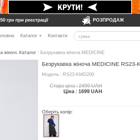
250 грн при реєстрації
РОЗПРОДАЖ
оловна
Каталог
Контакти
а жіночі. Каталог
/
Безрукавка жіноча MEDICINE
Безрукавка жіноча MEDICINE RS23-
Модель : RS23-KMD200
Стара ціна : 2499 UAH
Ціна :
1699
UAH
Оберіть колір: