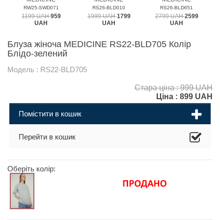
RW25-SWD071
RS26-BLD010
RS26-BLD651
1199 UAH
959
1999 UAH
1799
2799 UAH
2599
UAH
UAH
UAH
Блуза жіноча MEDICINE RS22-BLD705 Колір
Блідо-зелений
Модель : RS22-BLD705
Стара ціна : 999 UAH
Ціна :
899
UAH
Помістити в кошик
Перейти в кошик
Оберіть колір: