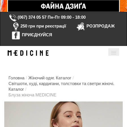
(067) 374 05 57
Пн-Пт 09:00 - 18:00
250 грн при реєстрації
РОЗПРОДАЖ
ПРИЄДНУЙСЯ
Кошик порожній
Мій кабінет
ua
Головна
/
Жіночий одяг. Каталог
/
Світшоти, худі, кардигани, толстовки та светри жіночі.
Каталог
/
Головна
Блуза жіноча MEDICINE
Каталог
Контакти