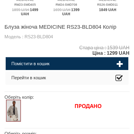
RW23-SWD405
RW24-SWD708
RS26-SWD011
1899 UAH
1499
1699 UAH
1399
1849 UAH
UAH
UAH
Блуза жіноча MEDICINE RS23-BLD804 Колір
Модель : RS23-BLD804
Стара ціна : 1539 UAH
Ціна :
1299
UAH
Помістити в кошик
Перейти в кошик
Оберіть колір:
Оберіть розмір: