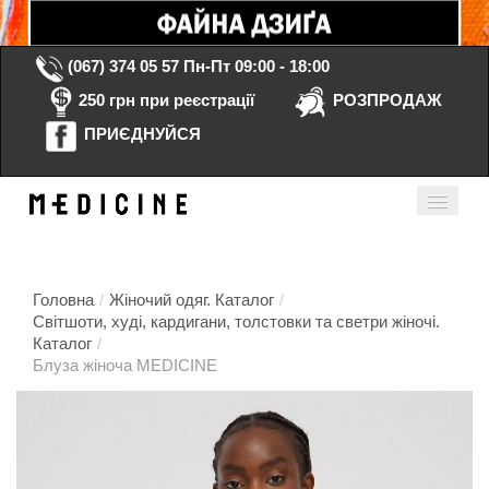
(067) 374 05 57
Пн-Пт 09:00 - 18:00
250 грн при реєстрації
РОЗПРОДАЖ
ПРИЄДНУЙСЯ
Кошик порожній
Мій кабінет
ua
Головна
/
Жіночий одяг. Каталог
/
Світшоти, худі, кардигани, толстовки та светри жіночі.
Каталог
/
Головна
Блуза жіноча MEDICINE
Каталог
Контакти