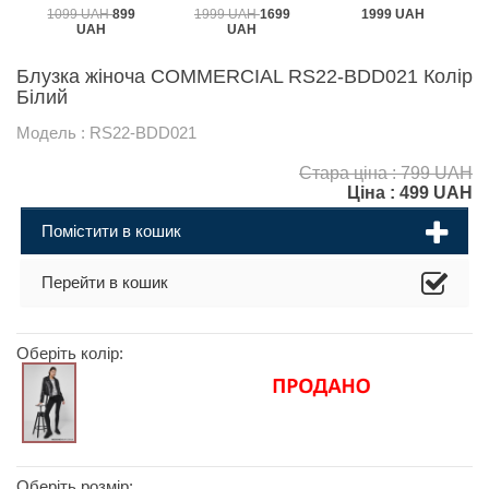
1099 UAH
899
1999 UAH
1699
1999 UAH
UAH
UAH
Блузка жіноча COMMERCIAL RS22-BDD021 Колір
Білий
Модель : RS22-BDD021
Стара ціна : 799 UAH
Ціна :
499
UAH
Помістити в кошик
Перейти в кошик
Оберіть колір:
Оберіть розмір: