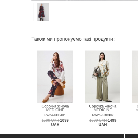
Також ми пропонуємо такі продукти :
Сорочка жіноча
Сорочка жіноча
MEDICINE
MEDICINE
л
RW24-KDD401
RW25-KDD302
1599 UAH
1099
1699 UAH
1499
UAH
UAH