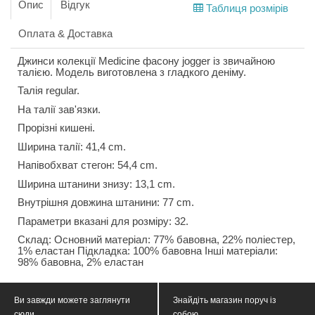
Опис
Відгук
Таблиця розмірів
Оплата & Доставка
Джинси колекції Medicine фасону jogger із звичайною
талією. Модель виготовлена з гладкого деніму.
Талія regular.
На талії зав'язки.
Прорізні кишені.
Ширина талії: 41,4 cm.
Напівобхват стегон: 54,4 cm.
Ширина штанини знизу: 13,1 cm.
Внутрішня довжина штанини: 77 cm.
Параметри вказані для розміру: 32.
Склад: Основний матеріал: 77% бавовна, 22% поліестер,
1% еластан Підкладка: 100% бавовна Інші матеріали:
98% бавовна, 2% еластан
Ви завжди можете заглянути
Знайдіть магазин поруч із
сюди
собою