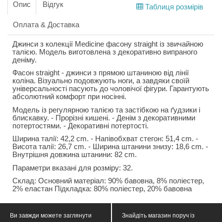
Опис
Відгук
Таблиця розмірів
Оплата & Доставка
Джинси з колекції Medicine фасону straight із звичайною
талією. Модель виготовлена з декоративно випраного
деніму.
Фасон straight - джинси з прямою штаниною від лінії
коліна. Візуально подовжують ноги, а завдяки своїй
універсальності пасують до чоловічої фігури. Гарантують
абсолютний комфорт при носінні.
Модель із регулярною талією та застібкою на ґудзики і
блискавку. - Прорізні кишені. - Денім з декоративними
потертостями. - Декоративні потертості.
Ширина талії: 42,2 cm. - Напівобхват стегон: 51,4 cm. -
Висота талії: 26,7 cm. - Ширина штанини знизу: 18,6 cm. -
Внутрішня довжина штанини: 82 cm.
Параметри вказані для розміру: 32.
Склад: Основний матеріал: 90% бавовна, 8% поліестер,
2% еластан Підкладка: 80% поліестер, 20% бавовна
Ви завжди можете заглянути
Знайдіть магазин поруч із