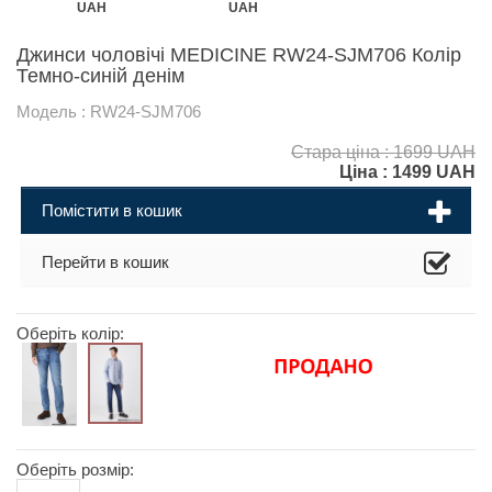
UAH
UAH
Джинси чоловічі MEDICINE RW24-SJM706 Колір
Темно-синій денім
Модель : RW24-SJM706
Стара ціна : 1699 UAH
Ціна :
1499
UAH
Помістити в кошик
Перейти в кошик
Оберіть колір:
Оберіть розмір: