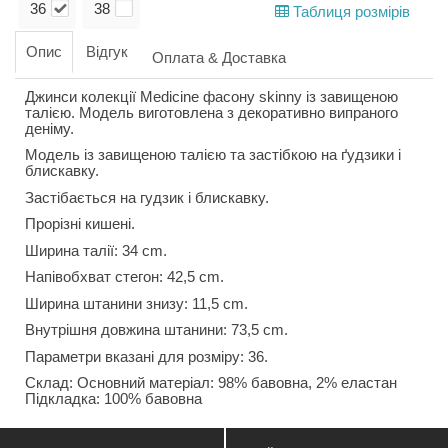
36
38
Таблиця розмірів
Опис
Відгук
Оплата & Доставка
Джинси колекції Medicine фасону skinny із завищеною
талією. Модель виготовлена з декоративно випраного
деніму.
Модель із завищеною талією та застібкою на ґудзики і
блискавку.
Застібається на гудзик і блискавку.
Прорізні кишені.
Ширина талії: 34 cm.
Напівобхват стегон: 42,5 cm.
Ширина штанини знизу: 11,5 cm.
Внутрішня довжина штанини: 73,5 cm.
Параметри вказані для розміру: 36.
Склад: Основний матеріал: 98% бавовна, 2% еластан
Підкладка: 100% бавовна