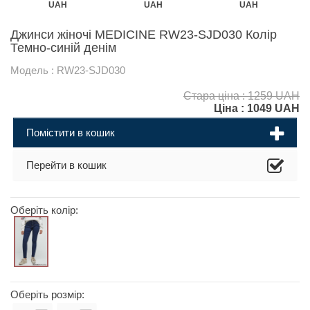
UAH
UAH
UAH
Джинси жіночі MEDICINE RW23-SJD030 Колір
Темно-синій денім
Модель : RW23-SJD030
Стара ціна : 1259 UAH
Ціна :
1049
UAH
Помістити в кошик
Перейти в кошик
Оберіть колір:
Оберіть розмір: