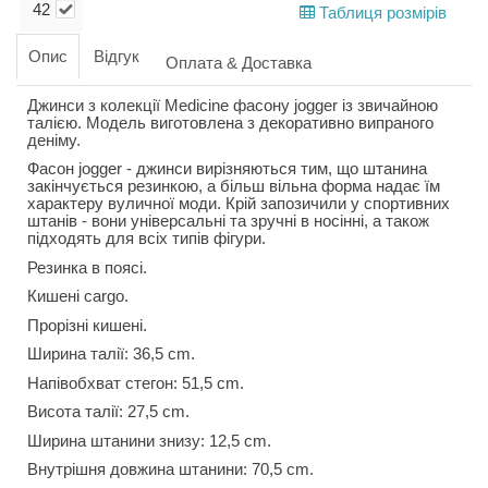
42
Таблиця розмірів
Опис
Відгук
Оплата & Доставка
Джинси з колекції Medicine фасону jogger із звичайною
талією. Модель виготовлена з декоративно випраного
деніму.
Фасон jogger - джинси вирізняються тим, що штанина
закінчується резинкою, а більш вільна форма надає їм
характеру вуличної моди. Крій запозичили у спортивних
штанів - вони універсальні та зручні в носінні, а також
підходять для всіх типів фігури.
Резинка в поясі.
Кишені cargo.
Прорізні кишені.
Ширина талії: 36,5 cm.
Напівобхват стегон: 51,5 cm.
Висота талії: 27,5 cm.
Ширина штанини знизу: 12,5 cm.
Внутрішня довжина штанини: 70,5 cm.