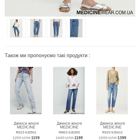
Також ми пропонуємо такі продукти :
Джинси жіночі
Джинси жіночі
Джинси жіночі
MEDICINE
MEDICINE
MEDICINE
RS23-SJD501
RW23-SJD305
RS25-SJD412
1259 UAH
1159
1449 UAH
1199
1599 UAH
1399