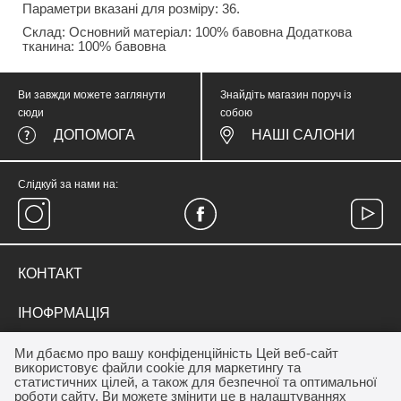
Параметри вказані для розміру: 36.
Склад: Основний матеріал: 100% бавовна Додаткова
тканина: 100% бавовна
Ви завжди можете заглянути
Знайдіть магазин поруч із
сюди
собою
ДОПОМОГА
НАШІ САЛОНИ
Слідкуй за нами на:
КОНТАКТ
тел.
(067) 374 05 57
ІНОФРМАЦІЯ
medicinewear@gmail.com
Everyday Therapy
ДЛЯ КЛІЄНТА
Ми дбаємо про вашу конфіденційність Цей веб-сайт
Контакт
використовує файли cookie для маркетингу та
Франшиза салону MEDICINE
Акції
статистичних цілей, а також для безпечної та оптимальної
ОПЛАТА / ДОСТАВКА
роботи сайту. Ви можете змінити це в налаштуваннях
Програма лояльності