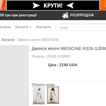
250 грн при реєстрації
РОЗПРОДАЖ
оловна
Каталог
Контакти
. Каталог
/
Джинси жіночі MEDICINE
Джинси жіночі MEDICINE RS26-SJD80
Модель : RS26-SJD800
Ціна :
2199
UAH
Оберіть колір: