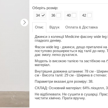
Оберіть розмір:
34
36
40
42
Опис
Відгук
Оплата & Доставка
Джинси з колекції Medicine фасону wide leg
гладкого деніму.
Фасон wide leg - джинси, дещо приталені н
поступово розширюється від талії до низу. Та
дає змогу легко рухатися.
Модель із високою талією та застібкою на ґу
матеріал.
Внутрішня довжина штанини: 78 см - Ширина 
см - Висота талії: 29 см - Ширина в стегнах:
Параметри вказані для розміру: 38.
СКЛАД: Основний матеріал: 64% ліоцелл, 3
Не відбілювати. Не сушити в сушарці. Прас
чистити хімічно. Прати вручну.