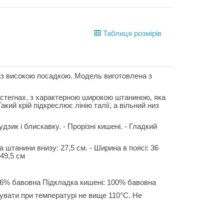
Таблиця розмірів
 із високою посадкою. Модель виготовлена з
а стегнах, з характерною широкою штаниною, яка
кий крій підкреслює лінію талії, а вільний низ
дзик і блискавку. - Прорізні кишені. - Гладкий
штанини внизу: 27,5 см. - Ширина в поясі: 36
 49,5 см
6% бавовна Підкладка кишені: 100% бавовна
увати при температурі не вище 110°C. Не