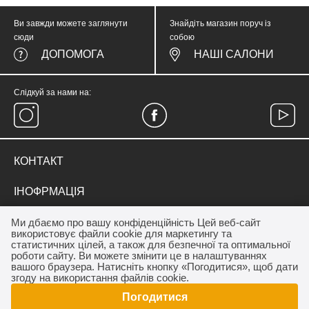
Ви завжди можете заглянути
Знайдіть магазин поруч із
сюди
собою
ДОПОМОГА
НАШІ САЛОНИ
Слідкуй за нами на:
КОНТАКТ
тел.
(067) 374 05 57
ІНОФРМАЦІЯ
medicinewear@gmail.com
Everyday Therapy
ДЛЯ КЛІЄНТА
Ми дбаємо про вашу конфіденційність Цей веб-сайт
Контакт
використовує файли cookie для маркетингу та
Франшиза салону MEDICINE
Акції
статистичних цілей, а також для безпечної та оптимальної
ОПЛАТА / ДОСТАВКА
роботи сайту. Ви можете змінити це в налаштуваннях
Програма лояльності
вашого браузера. Натисніть кнопку «Погодитися», щоб дати
Дропшиппінг
Як купити
згоду на використання файлів cookie.
Договір публічної оферти
Погодитися