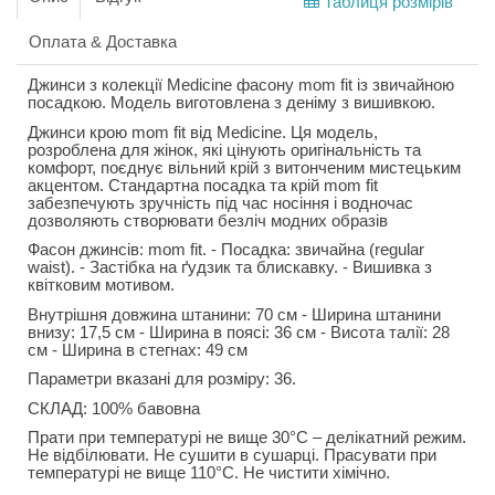
Таблиця розмірів
Оплата & Доставка
Джинси з колекції Medicine фасону mom fit із звичайною
посадкою. Модель виготовлена з деніму з вишивкою.
Джинси крою mom fit від Medicine. Ця модель,
розроблена для жінок, які цінують оригінальність та
комфорт, поєднує вільний крій з витонченим мистецьким
акцентом. Стандартна посадка та крій mom fit
забезпечують зручність під час носіння і водночас
дозволяють створювати безліч модних образів
Фасон джинсів: mom fit. - Посадка: звичайна (regular
waist). - Застібка на ґудзик та блискавку. - Вишивка з
квітковим мотивом.
Внутрішня довжина штанини: 70 см - Ширина штанини
внизу: 17,5 см - Ширина в поясі: 36 см - Висота талії: 28
см - Ширина в стегнах: 49 см
Параметри вказані для розміру: 36.
СКЛАД: 100% бавовна
Прати при температурі не вище 30°C – делікатний режим.
Не відбілювати. Не сушити в сушарці. Прасувати при
температурі не вище 110°C. Не чистити хімічно.