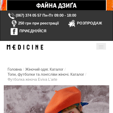
(067) 374 05 57
Пн-Пт 09:00 - 18:00
250 грн при реєстрації
РОЗПРОДАЖ
ПРИЄДНУЙСЯ
Кошик порожній
Мій кабінет
ua
Головна
/
Жіночий одяг. Каталог
/
Топи, футболки та лонгсліви жіночі. Каталог
/
Футболка жіноча Eviva L'arte
Головна
Каталог
Контакти