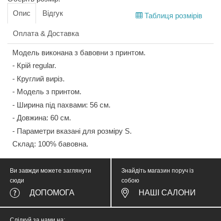
Опис
Відгук
Таблиця розмірів
Оплата & Доставка
Модель виконана з бавовни з принтом.
- Крій regular.
- Круглий виріз.
- Модель з принтом.
- Ширина під пахвами: 56 см.
- Довжина: 60 см.
- Параметри вказані для розміру S.
Склад: 100% бавовна.
Ви завжди можете заглянути
Знайдіть магазин поруч із
сюди
собою
ДОПОМОГА
НАШІ САЛОНИ
Слідкуй за нами на: