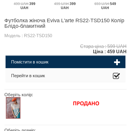
499 UAH
399
499 UAH
399
659 UAH
549
UAH
UAH
UAH
Футболка жіноча Eviva L'arte RS22-TSD150 Колір
Блідо-блакитний
Модель : RS22-TSD150
Стара ціна : 599 UAH
Ціна :
459
UAH
Помістити в кошик
Перейти в кошик
Оберіть колір:
Оберіть розмір: