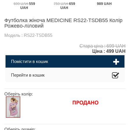
699 UAH
559
759 UAH
659
989 UAH
UAH
UAH
Футболка жіноча MEDICINE RS22-TSDB55 Колір
Рожево-ліловий
Модель : RS22-TSDB55
Стара ціна : 699 UAH
Ціна :
499
UAH
Помістити в кошик
Перейти в кошик
Оберіть колір:
Оберіть розмір: