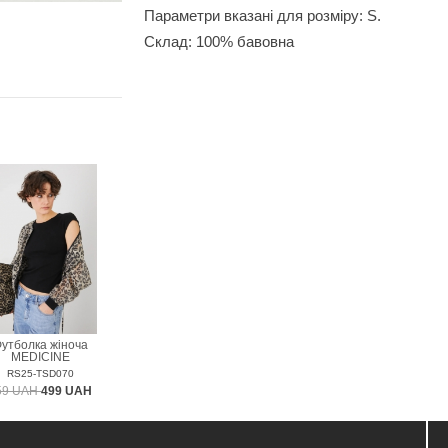
Параметри вказані для розміру: S.
Склад: 100% бавовна
утболка жіноча
MEDICINE
RS25-TSD070
59 UAH
499 UAH