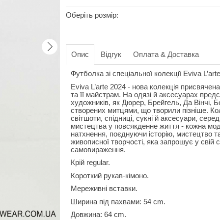
Оберіть розмір:
Опис
Відгук
Оплата & Доставка
Футболка зі спеціальної колекції Eviva L’ar
Eviva L’arte 2024 - нова колекція присвяче
та її майстрам. На одязі й аксесуарах предс
художників, як Дюрер, Брейгель, Да Вінчі, 
створених митцями, що творили пізніше. Кол
світшоти, спідниці, сукні й аксесуари, сере
мистецтва у повсякденне життя - кожна мо
натхнення, поєднуючи історію, мистецтво та
живописної творчості, яка запрошує у свій с
самовираження.
Крій regular.
Короткий рукав-кімоно.
Мереживні вставки.
Ширина під пахвами: 54 cm.
Довжина: 64 cm.