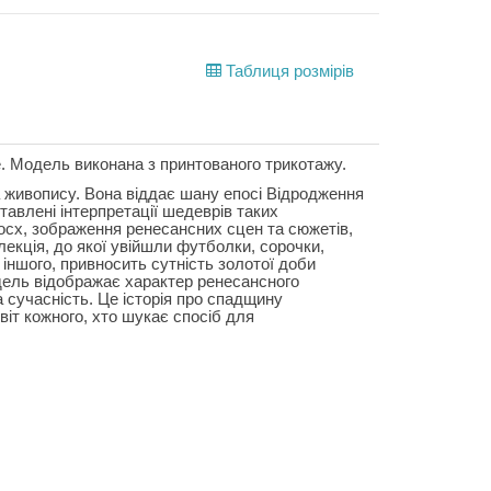
Таблиця розмірів
te. Модель виконана з принтованого трикотажу.
на живопису. Вона віддає шану епосі Відродження
тавлені інтерпретації шедеврів таких
Босх, зображення ренесансних сцен та сюжетів,
екція, до якої увійшли футболки, сорочки,
д іншого, привносить сутність золотої доби
дель відображає характер ренесансного
 сучасність. Це історія про спадщину
віт кожного, хто шукає спосіб для