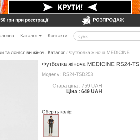
250 грн при реєстрації
РОЗПРОДАЖ
оловна
Каталог
Контакти
и та лонгсліви жіночі. Каталог
/
Футболка жіноча MEDICINE
Футболка жіноча MEDICINE RS24-TS
Модель : RS24-TSD253
Стара ціна : 759 UAH
Ціна :
649
UAH
Оберіть колір: