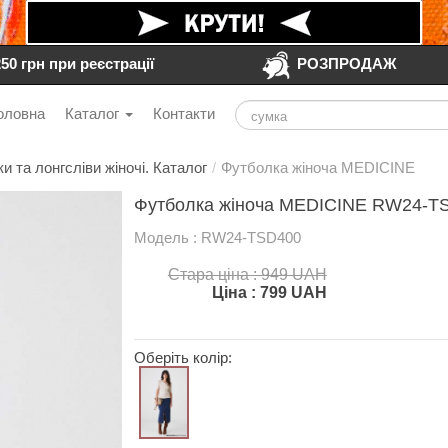
250 грн при реєстрації
РОЗПРОДАЖ
оловна
Каталог
Контакти
и та лонгсліви жіночі. Каталог
/
Футболка жіноча MEDICINE
Футболка жіноча MEDICINE RW24-TS
Модель : RW24-TSD400
Стара ціна : 949 UAH
Ціна :
799
UAH
Оберіть колір: