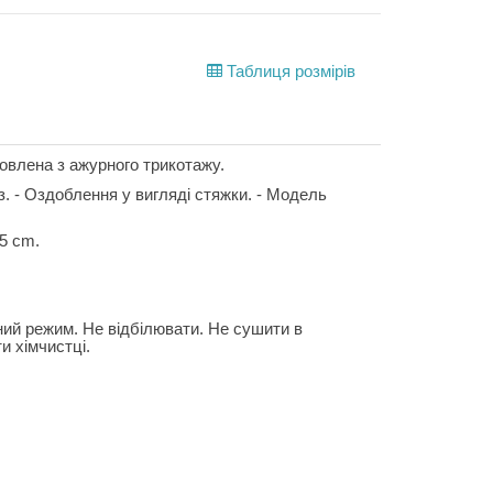
Таблиця розмірів
товлена з ажурного трикотажу.
різ. - Оздоблення у вигляді стяжки. - Модель
45 cm.
ний режим. Не відбілювати. Не сушити в
и хімчистці.