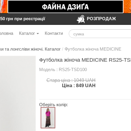
250 грн при реєстрації
РОЗПРОДАЖ
оловна
Каталог
Контакти
и та лонгсліви жіночі. Каталог
/
Футболка жіноча MEDICINE
Футболка жіноча MEDICINE RS25-TSD
Модель : RS25-TSD100
Стара ціна : 1049 UAH
Ціна :
849
UAH
Оберіть колір: