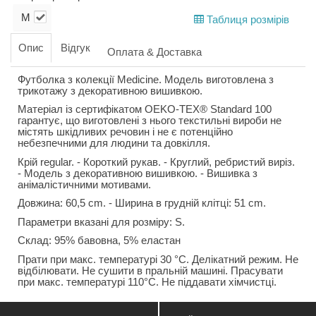
M
Таблиця розмірів
Опис
Відгук
Оплата & Доставка
Футболка з колекції Medicine. Модель виготовлена з
трикотажу з декоративною вишивкою.
Матеріал із сертифікатом OEKO-TEX® Standard 100
гарантує, що виготовлені з нього текстильні вироби не
містять шкідливих речовин і не є потенційно
небезпечними для людини та довкілля.
Крій regular. - Короткий рукав. - Круглий, ребристий виріз.
- Модель з декоративною вишивкою. - Вишивка з
анімалістичними мотивами.
Довжина: 60,5 cm. - Ширина в грудній клітці: 51 cm.
Параметри вказані для розміру: S.
Склад: 95% бавовна, 5% еластан
Прати при макс. температурі 30 °C. Делікатний режим. Не
відбілювати. Не сушити в пральній машині. Прасувати
при макс. температурі 110°C. Не піддавати хімчистці.