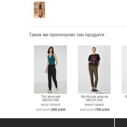
Також ми пропонуємо такі продукти :
Топ жіночий
Футболка жіноча
Ф
MEDICINE
MEDICINE
RS22-TSD0C5
RW24-TSD602
499 UAH
399 UAH
849 UAH
759 UAH