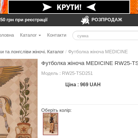
250 грн при реєстрації
РОЗПРОДАЖ
оловна
Каталог
Контакти
и та лонгсліви жіночі. Каталог
/
Футболка жіноча MEDICINE
Футболка жіноча MEDICINE RW25-TS
Модель : RW25-TSD251
Ціна :
969
UAH
Оберіть колір: