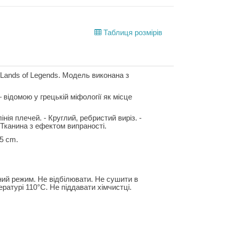
Таблиця розмірів
– Lands of Legends. Модель виконана з
відомою у грецькій міфології як місце
інія плечей. - Круглий, ребристий виріз. -
 Тканина з ефектом випраності.
55 cm.
ний режим. Не відбілювати. Не сушити в
ратурі 110°C. Не піддавати хімчистці.