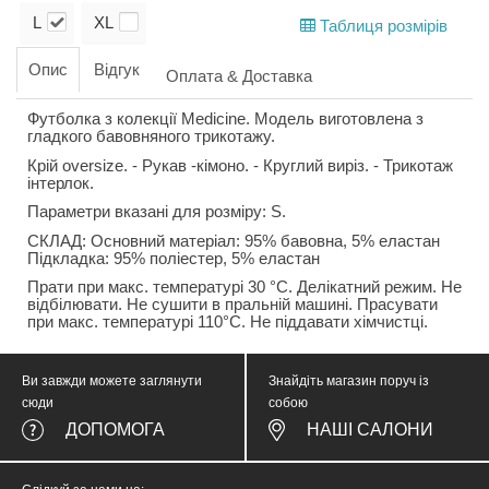
L
XL
Таблиця розмірів
Опис
Відгук
Оплата & Доставка
Футболка з колекції Medicine. Модель виготовлена з
гладкого бавовняного трикотажу.
Крій oversize. - Рукав -кімоно. - Круглий виріз. - Трикотаж
інтерлок.
Параметри вказані для розміру: S.
СКЛАД: Основний матеріал: 95% бавовна, 5% еластан
Підкладка: 95% поліестер, 5% еластан
Прати при макс. температурі 30 °C. Делікатний режим. Не
відбілювати. Не сушити в пральній машині. Прасувати
при макс. температурі 110°C. Не піддавати хімчистці.
Ви завжди можете заглянути
Знайдіть магазин поруч із
сюди
собою
ДОПОМОГА
НАШІ САЛОНИ