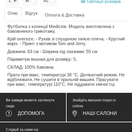
L
M
XL
Таблиця розмірів
Опис
Відгук
Оплата & Доставка
Футболка з колекції Medicine. Модель виготовлена з
бавовняного трикотажу.
Крій oversize. - Рукав зі спущеною лінією плеча. - Круглий
виріз. - Принт з мотивом Tom and Jerry.
Довжина: 63 см - Ширина під пахвами: 55 см
Параметри вказані для розміру: S.
СКЛАД: 100% бавовна
Прати при макс. температурі 30 °C. Делікатний режим. Не
відбілювати. Не сушити в пральній машині. Прасувати
при макс. температурі 110°C. Не піддавати хімчистці.
Ви завжди можете заглянути
Знайдіть магазин поруч із
сюди
собою
ДОПОМОГА
НАШІ САЛОНИ
Слідкуй за нами на: