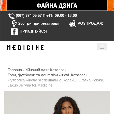
(067) 374 05 57
Пн-Пт 09:00 - 18:00
250 грн при реєстрації
РОЗПРОДАЖ
ПРИЄДНУЙСЯ
Кошик порожній
Мій кабінет
ua
Головна
/
Жіночий одяг. Каталог
/
Топи, футболки та лонгсліви жіночі. Каталог
/
Футболка жіноча зі спеціальної колекції Grafika Polska,
Головна
Jakub Je?yna for Medicine
Каталог
Контакти