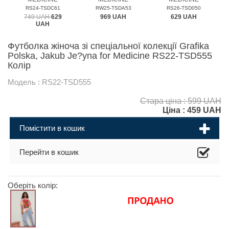
RS24-TSDC61
RW25-TSDA53
RS26-TSD050
749 UAH
629
969 UAH
629 UAH
UAH
Футболка жіноча зі спеціальної колекції Grafika
Polska, Jakub Je?yna for Medicine RS22-TSD555
Колір
Модель : RS22-TSD555
Стара ціна : 599 UAH
Ціна :
459
UAH
Помістити в кошик
Перейти в кошик
Оберіть колір: