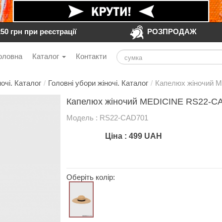
250 грн при реєстрації
РОЗПРОДАЖ
оловна
Каталог
Контакти
очі. Каталог
/
Головні убори жіночі. Каталог
/
Капелюх жіночий 
Капелюх жіночий MEDICINE RS22-C
Модель : RS22-CAD701
Ціна :
499
UAH
Оберіть колір: