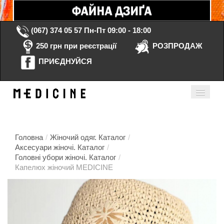
(067) 374 05 57
Пн-Пт 09:00 - 18:00
250 грн при реєстрації
РОЗПРОДАЖ
ПРИЄДНУЙСЯ
Кошик порожній
Мій кабінет
ua
Головна
/
Жіночий одяг. Каталог
/
Аксесуари жіночі. Каталог
/
Головні убори жіночі. Каталог
/
Головна
Капелюх жіночий MEDICINE
Каталог
Контакти