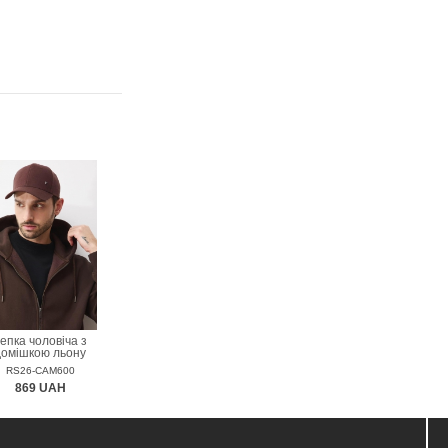
епка чоловіча з
домішкою льону
MEDICINE
RS26-CAM600
869 UAH