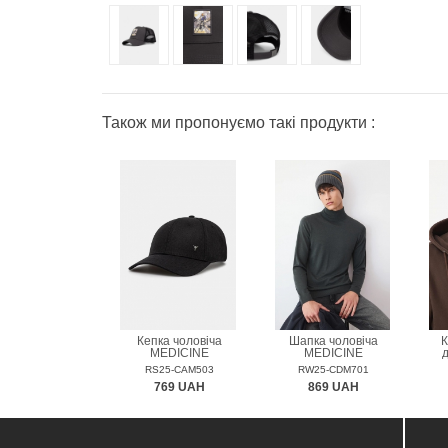
Також ми пропонуємо такі продукти :
Кепка чоловіча
Шапка чоловіча
К
MEDICINE
MEDICINE
RS25-CAM503
RW25-CDM701
769 UAH
869 UAH