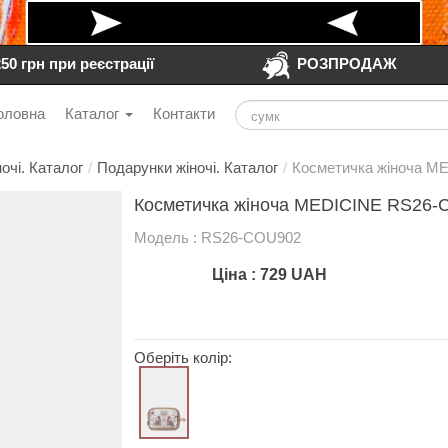
250 грн при реєстрації
РОЗПРОДАЖ
оловна
Каталог
Контакти
очі. Каталог
/
Подарунки жіночі. Каталог
/
Косметичка жіноча M
Косметичка жіноча MEDICINE RS26-
Модель : RS26-COU902
Ціна :
729
UAH
Оберіть колір: