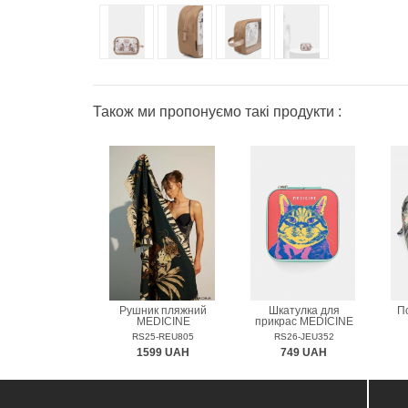
Також ми пропонуємо такі продукти :
Рушник пляжний
Шкатулка для
П
MEDICINE
прикрас MEDICINE
RS25-REU805
RS26-JEU352
1599 UAH
749 UAH