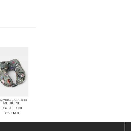
одушка дорожня
MEDICINE
RS26-GEU500
759 UAH