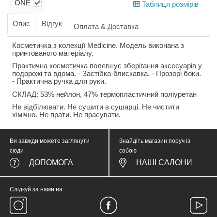
ONE
Таблиця розмірів
Опис
Відгук
Оплата & Доставка
Косметичка з колекції Medicine. Модель виконана з
принтованого матеріалу.
Практична косметичка полегшує зберігання аксесуарів у
подорожі та вдома. - Застібка-блискавка. - Прозорі боки.
- Практична ручка для руки.
СКЛАД: 53% нейлон, 47% термопластичний поліуретан
Не відбілювати. Не сушити в сушарці. Не чистити
хімічно. Не прати. Не прасувати.
Ви завжди можете заглянути
Знайдіть магазин поруч із
сюди
собою
ДОПОМОГА
НАШІ САЛОНИ
Слідкуй за нами на: