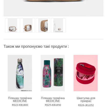
Також ми пропонуємо такі продукти :
Пляшка термічна
Пляшка термічна
Шкатулка для
MEDICINE
MEDICINE
прикрас
MEDICINE
RS22-KBU800
RS25-KBU650
RS26-JEU252