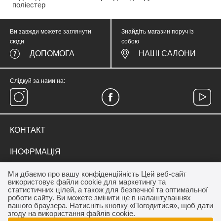
поліестер
Ви завжди можете заглянути
Знайдіть магазин поруч із
сюди
собою
ДОПОМОГА
НАШІ САЛОНИ
Слідкуй за нами на:
КОНТАКТ
тел.
(067) 374 05 57
ІНОФРМАЦІЯ
medicinewear@gmail.com
Everyday Therapy
ДЛЯ КЛІЄНТА
Ми дбаємо про вашу конфіденційність Цей веб-сайт
Контакт
використовує файли cookie для маркетингу та
Франшиза салону MEDICINE
Акції
статистичних цілей, а також для безпечної та оптимальної
ОПЛАТА / ДОСТАВКА
роботи сайту. Ви можете змінити це в налаштуваннях
Програма лояльності
вашого браузера. Натисніть кнопку «Погодитися», щоб дати
Дропшиппінг
Як купити
згоду на використання файлів cookie.