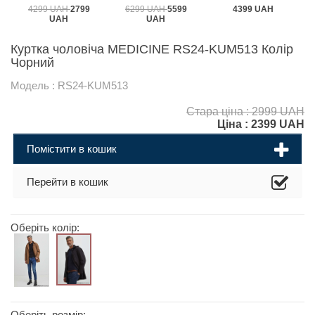
4299 UAH
2799
6299 UAH
5599
4399 UAH
UAH
UAH
Куртка чоловіча MEDICINE RS24-KUM513 Колір
Чорний
Модель : RS24-KUM513
Стара ціна : 2999 UAH
Ціна :
2399
UAH
Помістити в кошик
Перейти в кошик
Оберіть колір:
Оберіть розмір: