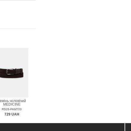
емінь чоловічий
MEDICINE
RS26-PAM703
729 UAH