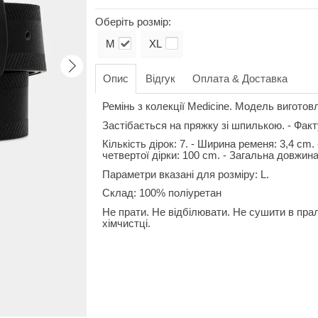
Оберіть розмір:
M
XL
Опис
Відгук
Оплата & Доставка
Ремінь з колекції Medicine. Модель виготовл
Застібається на пряжку зі шпилькою. - Фак
Кількість дірок: 7. - Ширина ременя: 3,4 cm
четвертої дірки: 100 cm. - Загальна довжин
Параметри вказані для розміру: L.
Склад: 100% поліуретан
Не прати. Не відбілювати. Не сушити в пра
хімчистці.