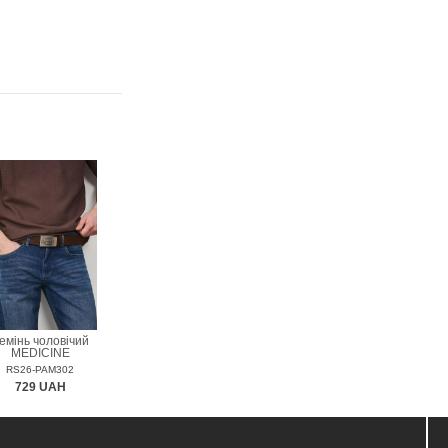
емінь чоловічий
MEDICINE
RS26-PAM302
729 UAH