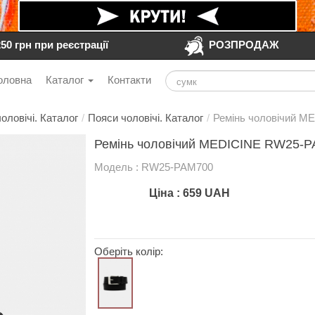
250 грн при реєстрації
РОЗПРОДАЖ
оловна
Каталог
Контакти
оловічі. Каталог
/
Пояси чоловічі. Каталог
/
Ремінь чоловічий M
Ремінь чоловічий MEDICINE RW25-P
Модель : RW25-PAM700
Ціна :
659
UAH
Оберіть колір: