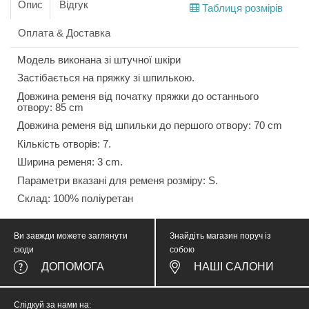
Опис
Відгук
Таблиця розмірів
Оплата & Доставка
Модель виконана зі штучної шкіри
Застібається на пряжку зі шпилькою.
Довжина ременя від початку пряжки до останнього
отвору: 85 cm
Довжина ременя від шпильки до першого отвору: 70 cm
Кількість отворів: 7.
Ширина ременя: 3 cm.
Параметри вказані для ременя розміру: S.
Склад: 100% поліуретан
Ви завжди можете заглянути
Знайдіть магазин поруч із
сюди
собою
ДОПОМОГА
НАШІ САЛОНИ
Слідкуй за нами на: