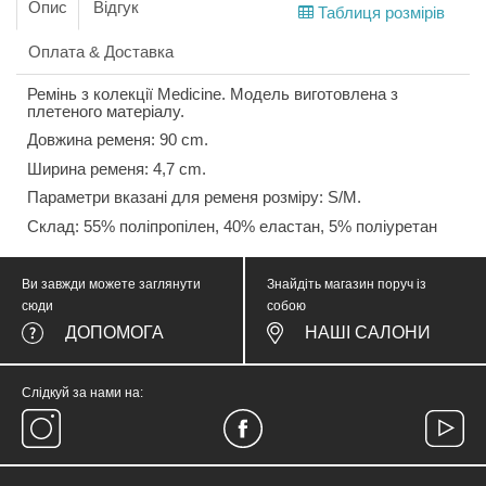
Опис
Відгук
Таблиця розмірів
Оплата & Доставка
Ремінь з колекції Medicine. Модель виготовлена з
плетеного матеріалу.
Довжина ременя: 90 cm.
Ширина ременя: 4,7 cm.
Параметри вказані для ременя розміру: S/M.
Склад: 55% поліпропілен, 40% еластан, 5% поліуретан
Ви завжди можете заглянути
Знайдіть магазин поруч із
сюди
собою
ДОПОМОГА
НАШІ САЛОНИ
Слідкуй за нами на: