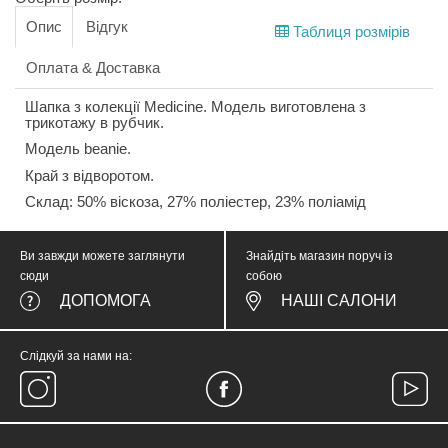
Опис
Відгук
Таблиця розмірів
Оплата & Доставка
Шапка з колекції Medicine. Модель виготовлена з
трикотажу в рубчик.
Модель beanie.
Край з відворотом.
Склад: 50% віскоза, 27% поліестер, 23% поліамід
Ви завжди можете заглянути
Знайдіть магазин поруч із
сюди
собою
ДОПОМОГА
НАШІ САЛОНИ
Слідкуй за нами на: