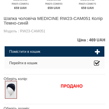
RW25-CDM051
RW25-CDM050
RW25-CDM070
659 UAH
659 UAH
659 UAH
Шапка чоловіча MEDICINE RW23-CAM051 Колір
Темно-синій
Модель : RW23-CAM051
Ціна :
469
UAH
Помістити в кошик
Перейти в кошик
Оберіть колір:
Оберіть розмір: