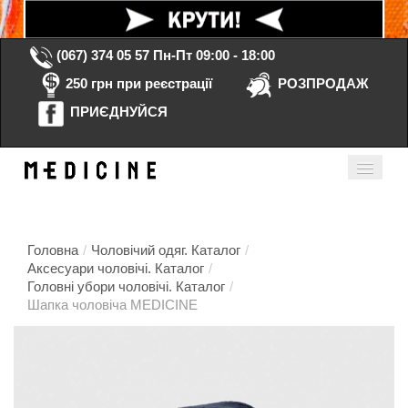
(067) 374 05 57
Пн-Пт 09:00 - 18:00
250 грн при реєстрації
РОЗПРОДАЖ
ПРИЄДНУЙСЯ
Кошик порожній
Мій кабінет
ua
Головна
/
Чоловічий одяг. Каталог
/
Аксесуари чоловічі. Каталог
/
Головні убори чоловічі. Каталог
/
Головна
Шапка чоловіча MEDICINE
Каталог
Контакти