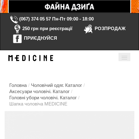
(067) 374 05 57
Пн-Пт 09:00 - 18:00
250 грн при реєстрації
РОЗПРОДАЖ
ПРИЄДНУЙСЯ
Кошик порожній
Мій кабінет
ua
Головна
/
Чоловічий одяг. Каталог
/
Аксесуари чоловічі. Каталог
/
Головні убори чоловічі. Каталог
/
Головна
Шапка чоловіча MEDICINE
Каталог
Контакти