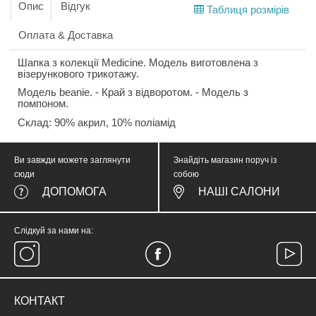
Опис
Відгук
Таблиця розмірів
Оплата & Доставка
Шапка з колекції Medicine. Модель виготовлена з
візерункового трикотажу.
Модель beanie. - Край з відворотом. - Модель з
помпоном.
Склад: 90% акрил, 10% поліамід
Ви завжди можете заглянути
Знайдіть магазин поруч із
сюди
собою
ДОПОМОГА
НАШІ САЛОНИ
Слідкуй за нами на:
КОНТАКТ