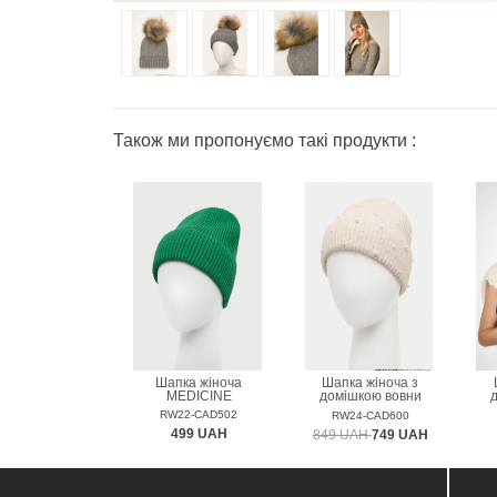
Також ми пропонуємо такі продукти :
Шапка жіноча
Шапка жіноча з
MEDICINE
домішкою вовни
MEDICINE
RW22-CAD502
RW24-CAD600
499 UAH
849 UAH
749 UAH