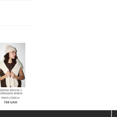
Шапка жіноча з
домішкою вовни
MEDICINE
RW25-CDD914
769 UAH