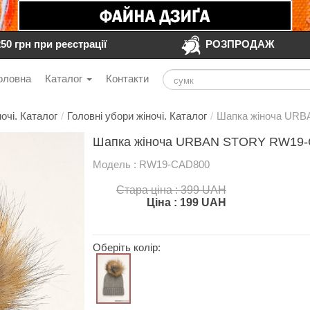
250 грн при реєстрації
РОЗПРОДАЖ
оловна
Каталог
Контакти
очі. Каталог
/
Головні убори жіночі. Каталог
/
Шапка жіноча UR
Шапка жіноча URBAN STORY RW19-C
Модель : RW19-CAD800
Стара ціна : 399 UAH
Ціна :
199
UAH
Оберіть колір: