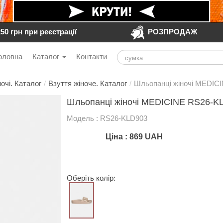
250 грн при реєстрації
РОЗПРОДАЖ
оловна
Каталог
Контакти
очі. Каталог
/
Взуття жіноче. Каталог
/
Шльопанці жіночі MEDIC
Шльопанці жіночі MEDICINE RS26-KL
Модель : RS26-KLD903
Ціна :
869
UAH
Оберіть колір: