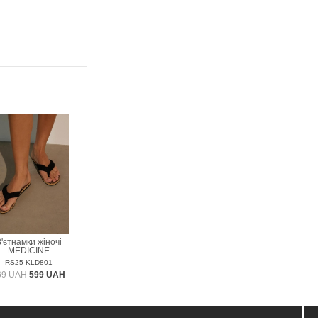
'єтнамки жіночі
MEDICINE
RS25-KLD801
69 UAH
599 UAH