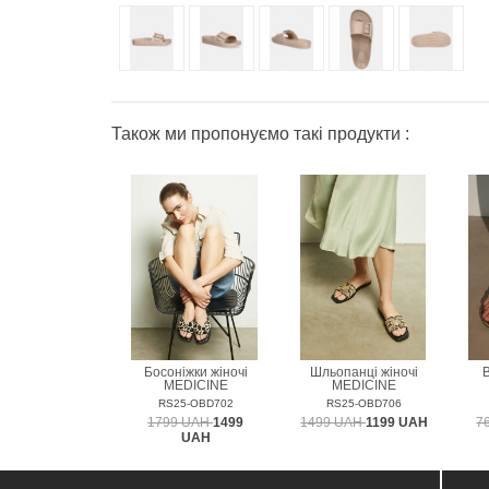
Також ми пропонуємо такі продукти :
Босоніжки жіночі
Шльопанці жіночі
В
MEDICINE
MEDICINE
RS25-OBD702
RS25-OBD706
1799 UAH
1499
1499 UAH
1199 UAH
7
UAH