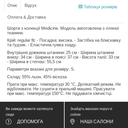
Опис
Відгук
Таблиця розмірів
Оплата & Доставка
Шорти з колекції Medicine. Модель виготовлена з лляної
тканини.
Крій: regular fit. - Посадка: висока. - Застібка на блискавку
та ґудзик. - Еластична гумка ззаду.
Внутрішня довжина штанини: 25 см - Ширина штанини
внизу: 34 см - Ширина в поясі: 37 см - Висота талії: 33 см
- Ширина в стегнах: 55,5 см
Параметри вказані для розміру: S.
Склад: 55% льон, 45% віскоза
Прати при макс. температурі 30 °C. Делікатний режим. Не
відбілювати. Не сушити в пральній машині. Прасувати
при макс. температурі 150°C. Не піддавати хімчистці.
Ви завжди можете заглянути
Знайдіть магазин поруч із
сюди
собою
ДОПОМОГА
НАШІ САЛОНИ