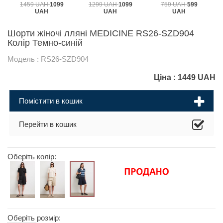
1459 UAH
1099
1299 UAH
1099
759 UAH
599
UAH
UAH
UAH
Шорти жіночі лляні MEDICINE RS26-SZD904
Колір Темно-синій
Модель : RS26-SZD904
Ціна :
1449
UAH
Помістити в кошик
Перейти в кошик
Оберіть колір:
Оберіть розмір: