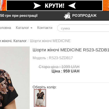
250 грн при реєстрації
РОЗПРОДАЖ
оловна
Каталог
Контакти
 жіночі. Каталог
/
Шорти жіночі MEDICINE
Шорти жіночі MEDICINE RS23-SZDB17
Модель : RS23-SZDB17
Стара ціна : 1099 UAH
Ціна :
959
UAH
Оберіть колір: