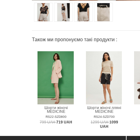
Також ми пропонуємо такі продукти :
Шорти жіночі
Шорти жіночі лляні
MEDICINE
MEDICINE
RS22-SZD800
RS24-SZD700
799 UAH
719 UAH
1299 UAH
1099
UAH