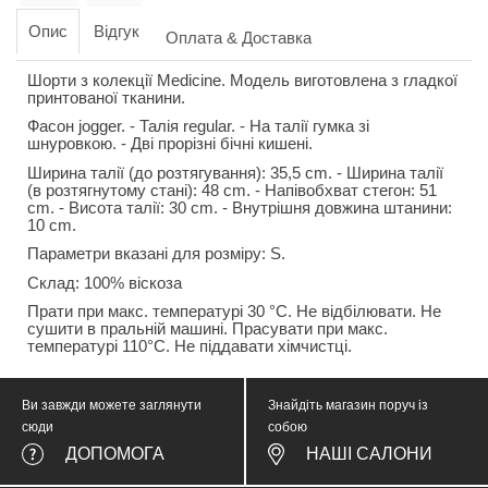
Опис
Відгук
Оплата & Доставка
Шорти з колекції Medicine. Модель виготовлена з гладкої
принтованої тканини.
Фасон jogger. - Талія regular. - На талії гумка зі
шнуровкою. - Дві прорізні бічні кишені.
Ширина талії (до розтягування): 35,5 cm. - Ширина талії
(в розтягнутому стані): 48 cm. - Напівобхват стегон: 51
cm. - Висота талії: 30 cm. - Внутрішня довжина штанини:
10 cm.
Параметри вказані для розміру: S.
Склад: 100% віскоза
Прати при макс. температурі 30 °C. Не відбілювати. Не
сушити в пральній машині. Прасувати при макс.
температурі 110°C. Не піддавати хімчистці.
Ви завжди можете заглянути
Знайдіть магазин поруч із
сюди
собою
ДОПОМОГА
НАШІ САЛОНИ