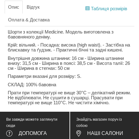
Опис
Відгук
Таблиця розмірів
Оплата & Доставка
Шорти з колекції Medicine. Модель виготовлена з
бавовняного деніму.
Крій: вільний. - Посадка: висока (high waist). - Застібка на
блискавку та ґудзик. - Практичні бічні та задні кишені.
Внутрішня довжина штанини: 16 см - Ширина штанини
внизу: 31,5 см - Ширина в поясі: 38,5 см - Висота талії: 26
см - Ширина в стегнах: 50 см
Параметри вказані для розміру: S.
СКЛАД: 100% бавовна
Прати при температурі не вище 30°C – делікатний режим.
Не відбілювати. Не сушити в сушарці. Прасувати при
температурі не вище 110°C. Не чистити хімічно.
Ви завжди можете заглянути
Знайдіть магазин поруч із
сюди
собою
ДОПОМОГА
НАШІ САЛОНИ