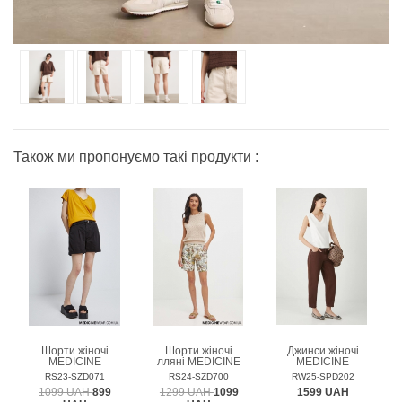
Також ми пропонуємо такі продукти :
Шорти жіночі
Шорти жіночі
Джинси жіночі
MEDICINE
лляні MEDICINE
MEDICINE
RS23-SZD071
RS24-SZD700
RW25-SPD202
1099 UAH
899
1299 UAH
1099
1599 UAH